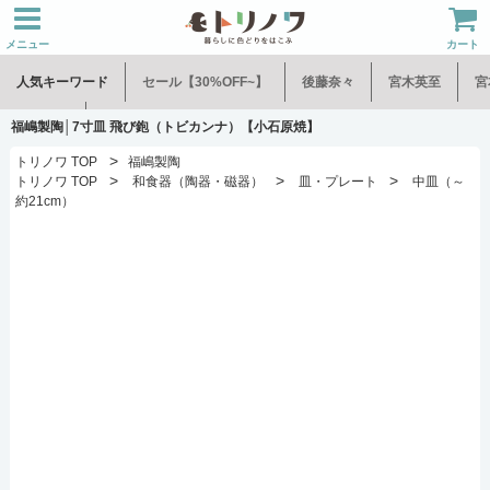
メニュー
カート
人気キーワード
セール【30%OFF~】
後藤奈々
宮木英至
宮
水谷和音
児玉修治
福嶋製陶│7寸皿 飛び鉋（トビカンナ）【小石原焼】
>
トリノワ TOP
福嶋製陶
>
>
>
トリノワ TOP
和食器（陶器・磁器）
皿・プレート
中皿（～
約21cm）