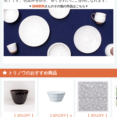
完了です。色染みを防ぎ、長くきれいにご使用になれます。
▼
福嶋製陶
さんのその他の作品はこちら▼
トリノワのおすすめ商品
【30%OFF】
【40%OFF】e
【30%OFF】