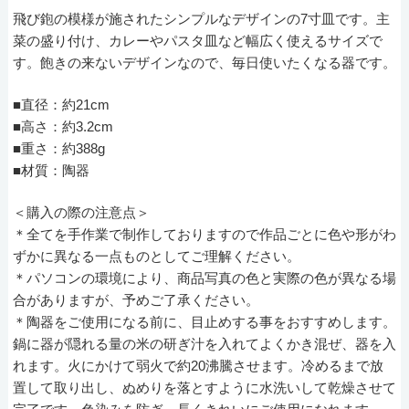
飛び鉋の模様が施されたシンプルなデザインの7寸皿です。主
菜の盛り付け、カレーやパスタ皿など幅広く使えるサイズで
す。飽きの来ないデザインなので、毎日使いたくなる器です。
■直径：約21cm
■高さ：約3.2cm
■重さ：約388g
■材質：陶器
＜購入の際の注意点＞
＊全てを手作業で制作しておりますので作品ごとに色や形がわ
ずかに異なる一点ものとしてご理解ください。
＊パソコンの環境により、商品写真の色と実際の色が異なる場
合がありますが、予めご了承ください。
＊陶器をご使用になる前に、目止めする事をおすすめします。
鍋に器が隠れる量の米の研ぎ汁を入れてよくかき混ぜ、器を入
れます。火にかけて弱火で約20沸騰させます。冷めるまで放
置して取り出し、ぬめりを落とすように水洗いして乾燥させて