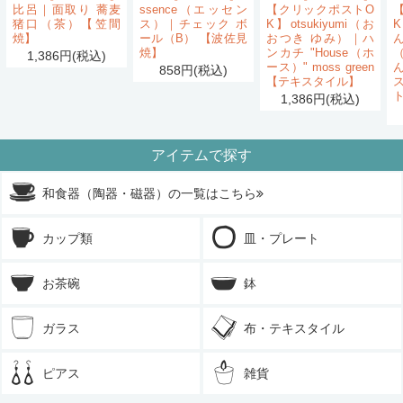
比呂｜面取り 蕎麦
ssence（エッセン
【クリックポストO
猪口（茶）【笠間
ス）｜チェック ボ
K】otsukiyumi（お
K
焼】
ール（B） 【波佐見
おつき ゆみ）｜ハ
ん
焼】
ンカチ "House（ホ
1,386円(税込)
ース）" moss green
858円(税込)
【テキスタイル】
1,386円(税込)
アイテムで探す
和食器（陶器・磁器）の一覧はこちら
カップ類
皿・プレート
お茶碗
鉢
ガラス
布・テキスタイル
ピアス
雑貨