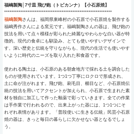
福嶋製陶│7寸皿 飛び鉋（トビカンナ）【小石原焼】
************************************************************
福嶋製陶
さんは、福岡県東峰村の小石原で小石原焼を製作する
福嶋秀作さんによる窯元です。福嶋製陶さんの器は、飛び鉋の
技法を用いて点々模様が彩られた綺麗なやわらかな白い器が特
徴的。現代の食卓にも馴染み、とても使いやすいデザインで
す。深い歴史と伝統を守りながらも、現代の生活でも使いやす
いように時代のニーズを取り入れた和食器です。
使われる陶土は、小石原のある朝倉地方で採れる土を調合した
ものが使用されています。1つ1つ丁寧にロクロで形成され、
土に命が注がれます。飛び鉋、刷毛目、櫛目など、小石原焼伝
統の技法を用いてアクセントが加えられ、小石原で生まれた素
材を独自に加工して作った釉薬で彩っていきます。全ての作業
は手作業で行われるので、出来上がった器には、1つ1つにそ
れぞれ表情があります。「普段使いに生きる伝統」民芸小石原
焼の器は、きっと毎日の暮らしに欠かせない器となるでしょ
う。