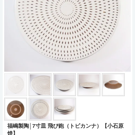
福嶋製陶│7寸皿 飛び鉋（トビカンナ）【小石原
焼】