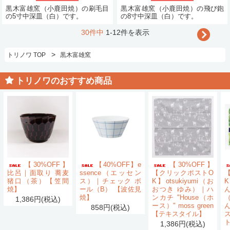
黒木富雄窯（小鹿田焼）の刷毛目
黒木富雄窯（小鹿田焼）の飛び鉋
の5寸中深皿（白）です。
の8寸中深皿（白）です。
30件中
1-12件を表示
>
トリノワ TOP
黒木富雄窯
トリノワのおすすめ商品
【30%OFF】
【40%OFF】e
【30%OFF】
比呂｜面取り 蕎麦
ssence（エッセン
【クリックポストO
猪口（茶）【笠間
ス）｜チェック ボ
K】otsukiyumi（お
K
焼】
ール（B） 【波佐見
おつき ゆみ）｜ハ
ん
焼】
ンカチ "House（ホ
1,386円(税込)
ース）" moss green
858円(税込)
【テキスタイル】
1,386円(税込)