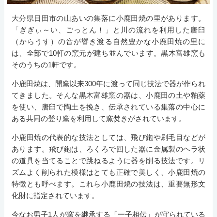
大分県日田市の山あいの集落に小鹿田焼の里があります。
「ぎぎぃ～い、ごっとん！」と川の流れを利用した唐臼
（からうす）の音が響き渡る自然豊かな小鹿田焼の里に
は、全部で10軒の窯元が建ち並んでいます。黒木富雄窯も
そのうちの1軒です。
小鹿田焼は、開窯以来300年に渡って同じ技法で器が作られ
てきました。そんな黒木富雄窯の器は、小鹿田の土や釉薬
を使い、唐臼で陶土を挽き、伝承されている集落の中心に
ある共同の登り窯を利用して窯焚きがされています。
小鹿田焼の代表的な技法としては、飛び鉋や刷毛目などが
あります。飛び鉋は、ろくろで回した器に金属製のヘラ状
の道具を当てることで跳ねるように器を削る技法です。リ
ズムよく削られた模様はとても正確で美しく、小鹿田焼の
特徴とも呼べます。これら小鹿田焼の技法は、重要無形文
化財に指定されています。
今なお男子1人が窯を継承する「一子相伝」が守られている