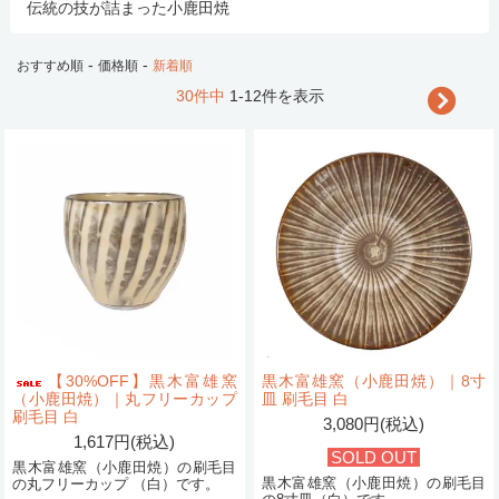
伝統の技が詰まった小鹿田焼
-
-
おすすめ順
価格順
新着順
30件中
1-12件を表示
【30%OFF】黒木富雄窯
黒木富雄窯（小鹿田焼）｜8寸
（小鹿田焼）｜丸フリーカップ
皿 刷毛目 白
刷毛目 白
3,080円(税込)
1,617円(税込)
SOLD OUT
黒木富雄窯（小鹿田焼）の刷毛目
黒木富雄窯（小鹿田焼）の刷毛目
の丸フリーカップ （白）です。