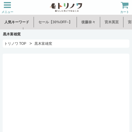
メニュー
カート
人気キーワード
セール【30%OFF~】
後藤奈々
宮木英至
宮
水谷和音
児玉修治
黒木富雄窯
>
トリノワ TOP
黒木富雄窯