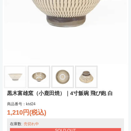
黒木富雄窯（小鹿田焼）｜4寸飯碗 飛び鉋 白
商品番号：ktd24
1,210円(税込)
在庫数:
売切れ中
SOLD OUT