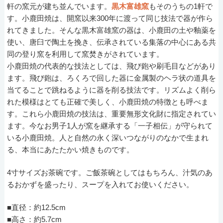
軒の窯元が建ち並んでいます。
黒木富雄窯
もそのうちの1軒で
す。小鹿田焼は、開窯以来300年に渡って同じ技法で器が作ら
れてきました。そんな黒木富雄窯の器は、小鹿田の土や釉薬を
使い、唐臼で陶土を挽き、伝承されている集落の中心にある共
同の登り窯を利用して窯焚きがされています。
小鹿田焼の代表的な技法としては、飛び鉋や刷毛目などがあり
ます。飛び鉋は、ろくろで回した器に金属製のヘラ状の道具を
当てることで跳ねるように器を削る技法です。リズムよく削ら
れた模様はとても正確で美しく、小鹿田焼の特徴とも呼べま
す。これら小鹿田焼の技法は、重要無形文化財に指定されてい
ます。今なお男子1人が窯を継承する「一子相伝」が守られて
いる小鹿田焼。人と自然の永く深いつながりのなかで生まれ
る、本当にあたたかい焼きものです。
4寸サイズお茶碗です。ご飯茶碗としてはもちろん、汁気のあ
るおかずを盛ったり、スープを入れてお使いください。
■直径：約12.5cm
■高さ：約5.7cm