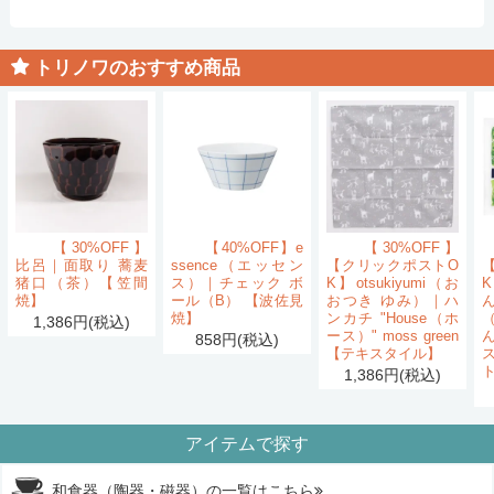
トリノワのおすすめ商品
【30%OFF】
【40%OFF】e
【30%OFF】
比呂｜面取り 蕎麦
ssence（エッセン
【クリックポストO
猪口（茶）【笠間
ス）｜チェック ボ
K】otsukiyumi（お
K
焼】
ール（B） 【波佐見
おつき ゆみ）｜ハ
ん
焼】
ンカチ "House（ホ
1,386円(税込)
ース）" moss green
858円(税込)
【テキスタイル】
1,386円(税込)
アイテムで探す
和食器（陶器・磁器）の一覧はこちら