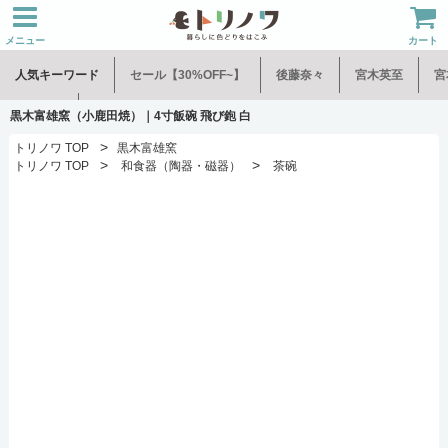
メニュー
カート
人気キーワード
セール【30%OFF~】
後藤奈々
宮木英至
宮
水谷和音
児玉修治
黒木富雄窯（小鹿田焼）｜4寸飯碗 飛び鉋 白
>
トリノワ TOP
黒木富雄窯
>
>
トリノワ TOP
和食器（陶器・磁器）
茶碗