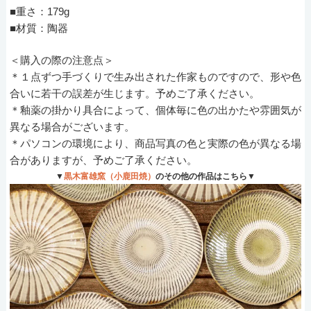
■重さ：179g
■材質：陶器
＜購入の際の注意点＞
＊１点ずつ手づくりで生み出された作家ものですので、形や色
合いに若干の誤差が生じます。予めご了承ください。
＊釉薬の掛かり具合によって、個体毎に色の出かたや雰囲気が
異なる場合がございます。
＊パソコンの環境により、商品写真の色と実際の色が異なる場
合がありますが、予めご了承ください。
▼
黒木富雄窯（小鹿田焼）
のその他の作品はこちら▼