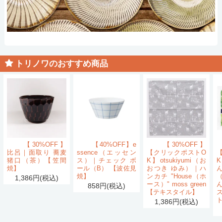
トリノワのおすすめ商品
【30%OFF】
【40%OFF】e
【30%OFF】
比呂｜面取り 蕎麦
ssence（エッセン
【クリックポストO
猪口（茶）【笠間
ス）｜チェック ボ
K】otsukiyumi（お
K
焼】
ール（B） 【波佐見
おつき ゆみ）｜ハ
ん
焼】
ンカチ "House（ホ
1,386円(税込)
ース）" moss green
858円(税込)
【テキスタイル】
1,386円(税込)