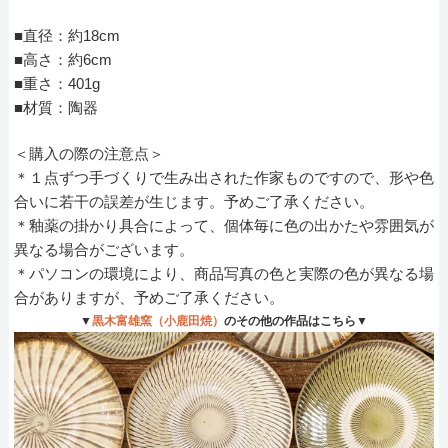
■直径：約18cm
■高さ：約6cm
■重さ：401g
■材質：陶器
＜購入の際の注意点＞
＊１点ずつ手づくりで生み出された作家ものですので、形や色
合いに若干の誤差が生じます。予めご了承ください。
＊釉薬の掛かり具合によって、個体毎に色の出かたや雰囲気が
異なる場合がございます。
＊パソコンの環境により、商品写真の色と実際の色が異なる場
合がありますが、予めご了承ください。
▼
黒木富雄窯（小鹿田焼）
のその他の作品はこちら▼