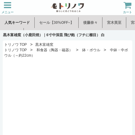
メニュー
カート
人気キーワード
セール【30%OFF~】
後藤奈々
宮木英至
宮
水谷和音
児玉修治
黒木富雄窯（小鹿田焼）｜6寸中深皿 飛び鉋（フチに櫛目） 白
>
トリノワ TOP
黒木富雄窯
>
>
>
トリノワ TOP
和食器（陶器・磁器）
鉢・ボウル
中鉢・中ボ
ウル（～約22cm）