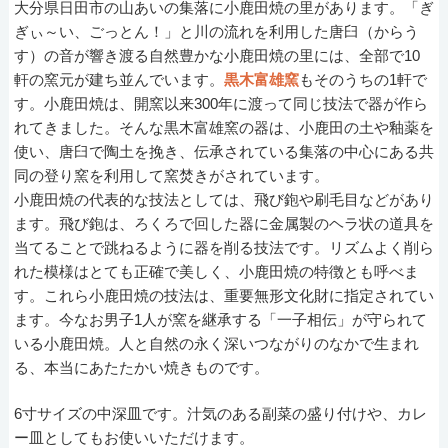
大分県日田市の山あいの集落に小鹿田焼の里があります。「ぎ
ぎぃ～い、ごっとん！」と川の流れを利用した唐臼（からう
す）の音が響き渡る自然豊かな小鹿田焼の里には、全部で10
軒の窯元が建ち並んでいます。
黒木富雄窯
もそのうちの1軒で
す。小鹿田焼は、開窯以来300年に渡って同じ技法で器が作ら
れてきました。そんな黒木富雄窯の器は、小鹿田の土や釉薬を
使い、唐臼で陶土を挽き、伝承されている集落の中心にある共
同の登り窯を利用して窯焚きがされています。
小鹿田焼の代表的な技法としては、飛び鉋や刷毛目などがあり
ます。飛び鉋は、ろくろで回した器に金属製のヘラ状の道具を
当てることで跳ねるように器を削る技法です。リズムよく削ら
れた模様はとても正確で美しく、小鹿田焼の特徴とも呼べま
す。これら小鹿田焼の技法は、重要無形文化財に指定されてい
ます。今なお男子1人が窯を継承する「一子相伝」が守られて
いる小鹿田焼。人と自然の永く深いつながりのなかで生まれ
る、本当にあたたかい焼きものです。
6寸サイズの中深皿です。汁気のある副菜の盛り付けや、カレ
ー皿としてもお使いいただけます。