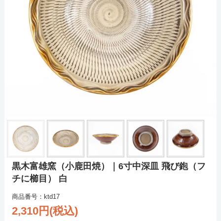
黒木富雄窯（小鹿田焼）｜6寸中深皿 飛び鉋（フ
チに櫛目） 白
商品番号：ktd17
2,310円(税込)