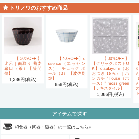
トリノワのおすすめ商品
【30%OFF】
【40%OFF】e
【30%OFF】
比呂｜面取り 蕎麦
ssence（エッセン
【クリックポストO
猪口（茶）【笠間
ス）｜チェック ボ
K】otsukiyumi（お
K
焼】
ール（B） 【波佐見
おつき ゆみ）｜ハ
ん
焼】
ンカチ "House（ホ
1,386円(税込)
ース）" moss green
858円(税込)
【テキスタイル】
1,386円(税込)
アイテムで探す
和食器（陶器・磁器）の一覧はこちら