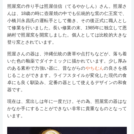
照屋窯の作り手は照屋佳信（てるやかしん）さん。照屋さ
んは、18歳の時に壺屋焼の中でも伝統的な窯の仁王窯で、
小橋川永昌氏の運転手として働き、その後正式に職人とし
て修業を行いました。長い修業の末、1985年に独立して恩
納村で照屋窯を開窯しました。個人としては比較的大きな
登り窯とされています。
照屋さんの器は、沖縄伝統の唐草や点打ちなどが、落ち着
いた色の釉薬でダイナミックに描かれています。少し厚み
のある素朴で力強い器に、昔ながらの
やちむん
の良さを感
じることができます。ライフスタイルが変化した現代の食
卓にも良く馴染み、定番の器として使えるデザインの和食
器です。
現在は、窯出しは年に一度だけ。その為、照屋窯の器はな
かなか手にすることができない非常に貴重なものとなって
います。