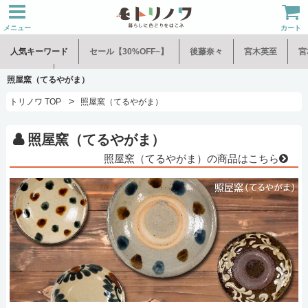
メニュー
カート
人気キーワード
セール【30%OFF~】
後藤奈々
宮木英至
宮
水谷和音
児玉修治
照屋窯（てるやがま）
>
トリノワ TOP
照屋窯（てるやがま）
照屋窯（てるやがま）
照屋窯（てるやがま）の商品はこちら