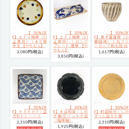
【30%OF
【30%OF
【30%OF
F】エドメ陶房（川
F】エドメ陶房（川
F】黒木富雄窯（小
上真悟）｜6寸鉢
上真悟）｜ロング
鹿田焼）｜丸フリ
水玉 【やちむん】
プレート 唐草 【や
ーカップ 刷毛目 白
ちむん】
3,080円(税込)
1,617円(税込)
3,850円(税込)
【30%OF
【30%OF
【30%OF
F】キカキカク｜正
F】水谷和音│しの
F】町田裕也｜しの
方形トレー ハス
ぎ輪花リム5寸皿
ぎリム皿 5寸 黄
（瑠璃釉）
2,310円(税込)
2,310円(税込)
1,925円(税込)