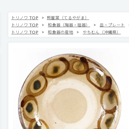
>
トリノワ TOP
照屋窯（てるやがま）
>
>
トリノワ TOP
和食器（陶器・磁器）
皿・プレート
>
>
トリノワ TOP
和食器の産地
やちむん（沖縄県）