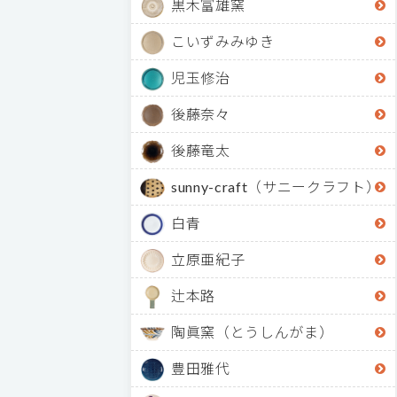
黒木富雄窯
こいずみみゆき
児玉修治
後藤奈々
後藤竜太
sunny-craft（サニークラフト）
白青
立原亜紀子
辻本路
陶眞窯（とうしんがま）
豊田雅代