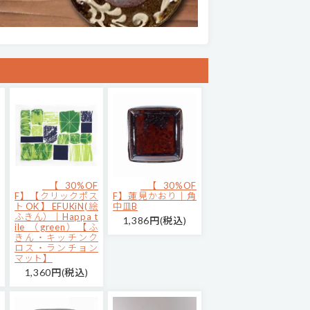
【30%OF
【30%OF
F】【クリックポス
F】蓮見かおり｜角
トOK】EFUKiN(絵
中皿B
ふきん）｜Happa t
1,386円(税込)
ile （green）【ふ
きん・キッチンク
ロス・ランチョン
マット】
1,360円(税込)