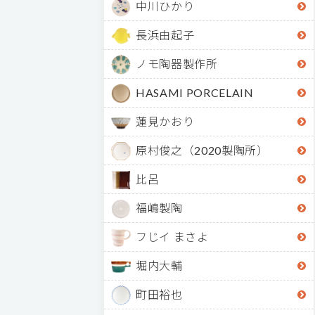
中川ひかり
長浜由起子
ノモ陶器製作所
HASAMI PORCELAIN
蓮見かおり
原村俊之（2020製陶所）
比呂
福嶋製陶
フじイ まさよ
堀内大輔
町田裕也