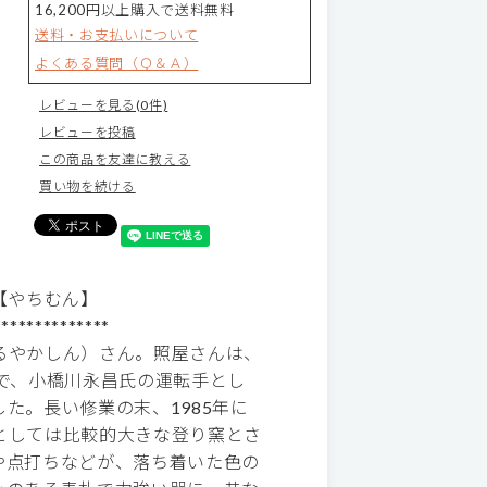
16,200円以上購入で送料無料
送料・お支払いについて
よくある質問（Ｑ＆Ａ）
レビューを見る(0件)
レビューを投稿
この商品を友達に教える
買い物を続ける
メ【やちむん】
**************
るやかしん）さん。照屋さんは、
で、小橋川永昌氏の運転手とし
た。長い修業の末、1985年に
としては比較的大きな登り窯とさ
や点打ちなどが、落ち着いた色の