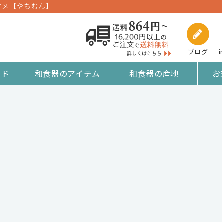
 アメ【やちむん】
ブログ
i
ンド
和食器のアイテム
和食器の産地
お