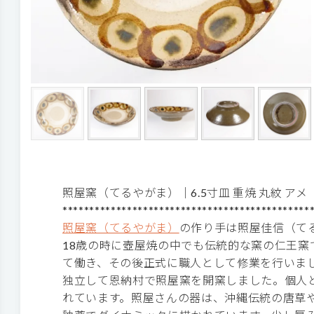
照屋窯（てるやがま）│6.5寸皿 重焼 丸紋 ア
**********************************************
照屋窯（てるやがま）
の作り手は照屋佳信（て
18歳の時に壺屋焼の中でも伝統的な窯の仁王窯
て働き、その後正式に職人として修業を行いまし
独立して恩納村で照屋窯を開窯しました。個人
れています。照屋さんの器は、沖縄伝統の唐草