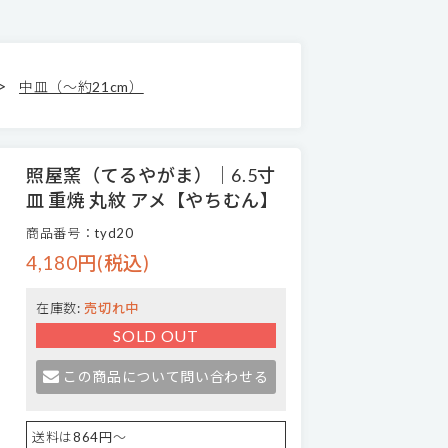
>
中皿（～約21cm）
照屋窯（てるやがま）│6.5寸
皿 重焼 丸紋 アメ【やちむん】
商品番号：tyd20
4,180円(税込)
在庫数:
売切れ中
SOLD OUT
この商品について問い合わせる
送料は864円～