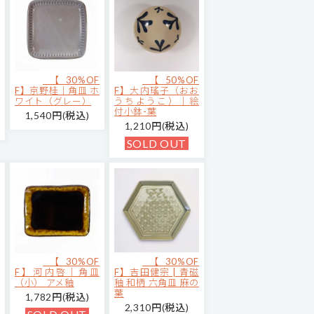
【30%OF
【50%OF
F】京野桂｜角皿 ホ
F】大内瑤子（おお
ワイト（グレー）
うちようこ）｜絵
付小鉢-葉
1,540円(税込)
1,210円(税込)
SOLD OUT
【30%OF
【30%OF
F】河内啓｜角皿
F】吉田健宗 | 青磁
（小） アメ釉
釉 和柄 六角皿 麻の
葉
1,782円(税込)
2,310円(税込)