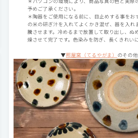
＊パソコンの環境により、商品写真の色と実際
予めご了承ください。
＊陶器をご使用になる前に、目止めする事をお
の米の研ぎ汁を入れてよくかき混ぜ、器を入れま
騰させます。冷めるまで放置して取り出し、ぬ
燥させて完了です。色染みを防ぎ、長くきれい
▼
照屋窯（てるやがま）
のその他