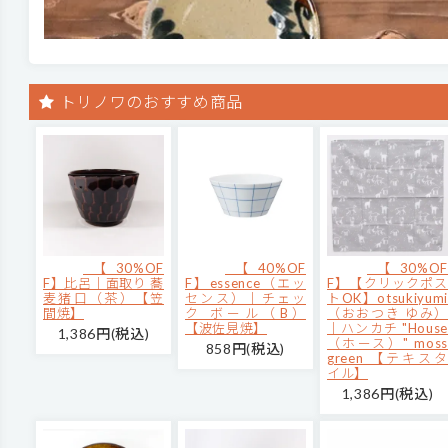
トリノワのおすすめ商品
【30%OF
【40%OF
【30%OF
F】比呂｜面取り 蕎
F】essence（エッ
F】【クリックポス
麦猪口（茶）【笠
センス）｜チェッ
トOK】otsukiyumi
間焼】
ク ボール（B）
（おおつき ゆみ）
【波佐見焼】
｜ハンカチ "House
1,386円(税込)
（ホース）" moss
858円(税込)
green 【テキスタ
イル】
1,386円(税込)