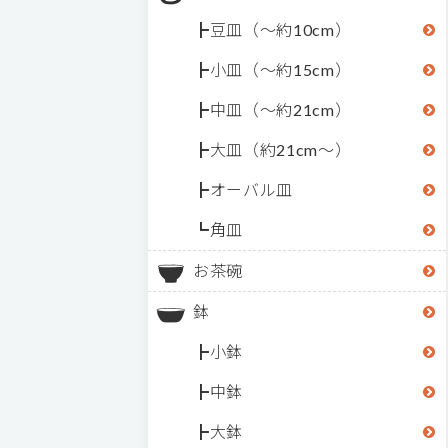
豆皿（～約10cm）
小皿（～約15cm）
中皿（～約21cm）
大皿（約21cm～）
オーバル皿
角皿
お茶碗
鉢
小鉢
中鉢
大鉢