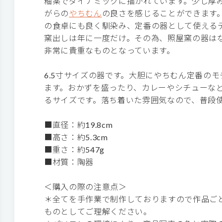
釉薬でダイナミックに描かれています。少し厚
がらの
やちむん
の良さを感じることができます
の食卓にも良く馴染み、定番の器として使える
窯出しは年に一度だけ。その為、照屋窯の器は
非常に貴重なものとなっています。
6.5寸サイズの器です。大胆にやちむん定番の
ます。おかずを盛ったり、カレーやシチューな
るサイズです。落ち着いた雰囲気なので、普段
■直径：約19.8cm
■高さ：約5.3cm
■重さ：約547g
■材質：陶器
＜購入の際の注意点＞
＊全てを手作業で制作しておりますので作品ご
ものとしてご理解ください。