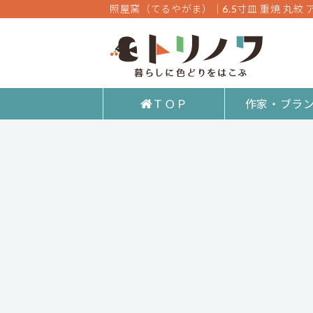
照屋窯（てるやがま）│6.5寸皿 重焼 丸紋
ＴＯＰ
作家・ブラ