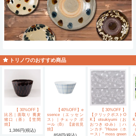
トリノワのおすすめ商品
【30%OFF】
【40%OFF】e
【30%OFF】
比呂｜面取り 蕎麦
ssence（エッセン
【クリックポストO
猪口（茶）【笠間
ス）｜チェック ボ
K】otsukiyumi（お
K
焼】
ール（B） 【波佐見
おつき ゆみ）｜ハ
ん
焼】
ンカチ "House（ホ
1,386円(税込)
ース）" moss green
858円(税込)