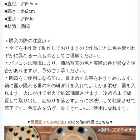
■直径：約9.5cm
■高さ：約2cm
■重さ：約90g
■材質：陶器
＜購入の際の注意点＞
＊全てを手作業で制作しておりますので作品ごとに色や形がわ
ずかに異なる一点ものとしてご理解ください。
＊パソコンの環境により、商品写真の色と実際の色が異なる場
合がありますが、予めご了承ください。
＊陶器をご使用になる前に、目止めする事をおすすめします。
鍋に器が隠れる量の米の研ぎ汁を入れてよくかき混ぜ、器を入
れます。火にかけて弱火で約20沸騰させます。冷めるまで放
置して取り出し、ぬめりを落とすように水洗いして乾燥させて
完了です。色染みを防ぎ、長くきれいにご使用になれます。
▼
照屋窯（てるやがま）
のその他の作品はこちら▼