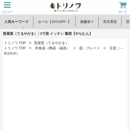
メニュー
カート
人気キーワード
セール【30%OFF~】
後藤奈々
宮木英至
宮
水谷和音
児玉修治
照屋窯（てるやがま）│3寸皿 イッチン 重焼【やちむん】
>
トリノワ TOP
照屋窯（てるやがま）
>
>
>
トリノワ TOP
和食器（陶器・磁器）
皿・プレート
豆皿（～
約10cm）