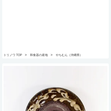
>
>
トリノワ TOP
和食器の産地
やちむん（沖縄県）