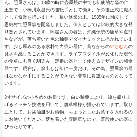
ん。照屋さんは、18歳の時に壺屋焼の中でも伝統的な窯の仁
王窯で、小橋川永昌氏の運転手として働き、その後正式に職人
として修業を行いました。長い修業の末、1985年に独立して
恩納村で照屋窯を開窯しました。個人としては比較的大きな登
り窯とされています。照屋さんの器は、沖縄伝統の唐草や点打
ちなどが、落ち着いた色の釉薬でダイナミックに描かれていま
す。少し厚みのある素朴で力強い器に、昔ながらの
やちむん
の
良さを感じることができます。ライフスタイルが変化した現代
の食卓にも良く馴染み、定番の器として使えるデザインの和食
器です。現在は、窯出しは年に一度だけ。その為、照屋窯の器
はなかなか手にすることができない非常に貴重なものとなって
います。
3寸サイズの小さめのお皿です。白い釉薬により、線を盛り上
げるイッチン技法を用いて、唐草模様が描かれています。取り
皿として、お醤油皿やお漬物、ちょっとしたお菓子を入れるの
にお使いください。落ち着いた雰囲気なので、普段使いの器に
ぴったりです。