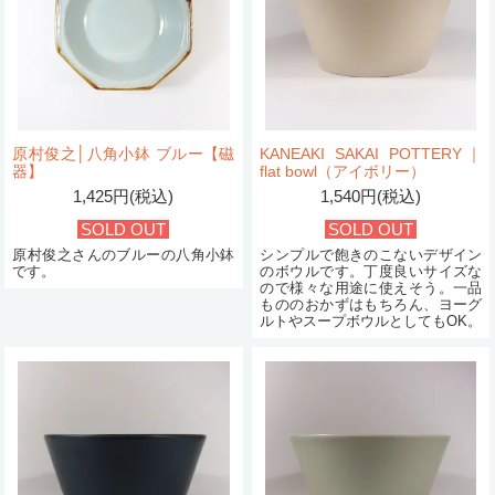
原村俊之│八角小鉢 ブルー【磁
KANEAKI SAKAI POTTERY｜
器】
flat bowl（アイボリー）
1,425円(税込)
1,540円(税込)
SOLD OUT
SOLD OUT
原村俊之さんのブルーの八角小鉢
シンプルで飽きのこないデザイン
です。
のボウルです。丁度良いサイズな
ので様々な用途に使えそう。一品
もののおかずはもちろん、ヨーグ
ルトやスープボウルとしてもOK。