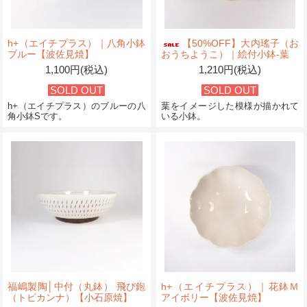
h+（エイチプラス）｜八角小鉢
【50%OFF】大内瑤子（お
ブルー【波佐見焼】
おうちようこ）｜絵付小鉢-葉
1,100円(税込)
1,210円(税込)
SOLD OUT
SOLD OUT
h+（エイチプラス）のブルーの八
葉をイメージした模様が描かれて
角小鉢Sです。
いる小鉢。
福嶋製陶│中付（丸鉢） 飛び鉋
h+（エイチプラス）｜花鉢Ｍ
（トビカンナ）【小石原焼】
アイボリー【波佐見焼】