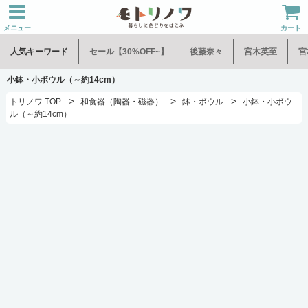
メニュー
カート
人気キーワード
セール【30%OFF~】
後藤奈々
宮木英至
宮
水谷和音
児玉修治
小鉢・小ボウル（～約14cm）
>
>
>
トリノワ TOP
和食器（陶器・磁器）
鉢・ボウル
小鉢・小ボウ
ル（～約14cm）