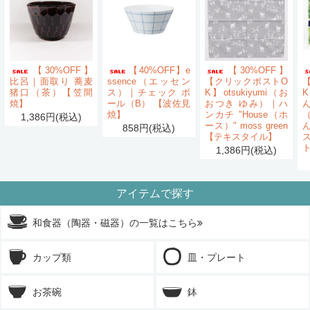
【30%OFF】
【40%OFF】e
【30%OFF】
比呂｜面取り 蕎麦
ssence（エッセン
【クリックポストO
猪口（茶）【笠間
ス）｜チェック ボ
K】otsukiyumi（お
K
焼】
ール（B） 【波佐見
おつき ゆみ）｜ハ
ん
焼】
ンカチ "House（ホ
1,386円(税込)
ース）" moss green
858円(税込)
【テキスタイル】
1,386円(税込)
アイテムで探す
和食器（陶器・磁器）の一覧はこちら
カップ類
皿・プレート
お茶碗
鉢