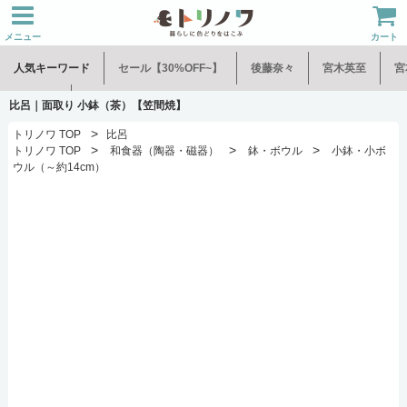
メニュー
カート
人気キーワード
セール【30%OFF~】
後藤奈々
宮木英至
宮
水谷和音
児玉修治
比呂｜面取り 小鉢（茶）【笠間焼】
>
トリノワ TOP
比呂
>
>
>
トリノワ TOP
和食器（陶器・磁器）
鉢・ボウル
小鉢・小ボ
ウル（～約14cm）