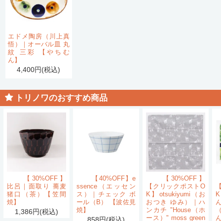
エドメ陶房（川上真
悟）｜オーバル皿 丸
紋 三彩 【やちむ
ん】
4,400円(税込)
トリノワのおすすめ商品
【30%OFF】
【40%OFF】e
【30%OFF】
比呂｜面取り 蕎麦
ssence（エッセン
【クリックポストO
猪口（茶）【笠間
ス）｜チェック ボ
K】otsukiyumi（お
K
焼】
ール（B） 【波佐見
おつき ゆみ）｜ハ
ん
焼】
ンカチ "House（ホ
1,386円(税込)
ース）" moss green
858円(税込)