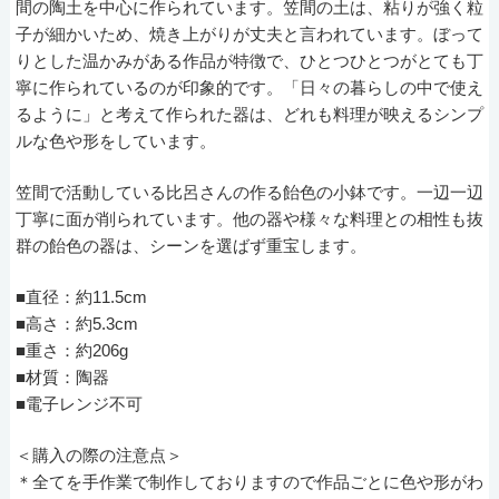
間の陶土を中心に作られています。笠間の土は、粘りが強く粒
子が細かいため、焼き上がりが丈夫と言われています。ぼって
りとした温かみがある作品が特徴で、ひとつひとつがとても丁
寧に作られているのが印象的です。「日々の暮らしの中で使え
るように」と考えて作られた器は、どれも料理が映えるシンプ
ルな色や形をしています。
笠間で活動している比呂さんの作る飴色の小鉢です。一辺一辺
丁寧に面が削られています。他の器や様々な料理との相性も抜
群の飴色の器は、シーンを選ばず重宝します。
■直径：約11.5cm
■高さ：約5.3cm
■重さ：約206g
■材質：陶器
■電子レンジ不可
＜購入の際の注意点＞
＊全てを手作業で制作しておりますので作品ごとに色や形がわ