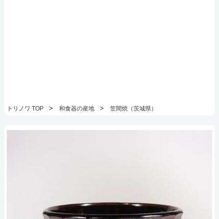
>
>
トリノワ TOP
和食器の産地
笠間焼（茨城県）