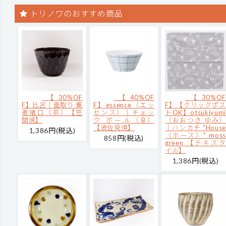
トリノワのおすすめ商品
【30%OF
【40%OF
【30%OF
F】比呂｜面取り 蕎
F】essence（エッ
F】【クリックポス
麦猪口（茶）【笠
センス）｜チェッ
トOK】otsukiyumi
間焼】
ク ボール（B）
（おおつき ゆみ）
【波佐見焼】
｜ハンカチ "House
1,386円(税込)
（ホース）" moss
858円(税込)
green 【テキスタ
イル】
1,386円(税込)