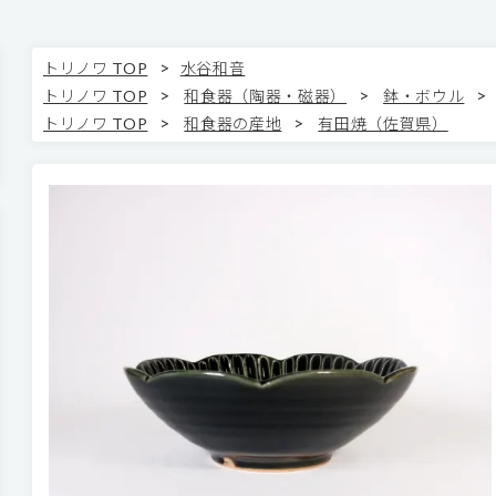
>
トリノワ TOP
水谷和音
>
>
>
トリノワ TOP
和食器（陶器・磁器）
鉢・ボウル
>
>
トリノワ TOP
和食器の産地
有田焼（佐賀県）