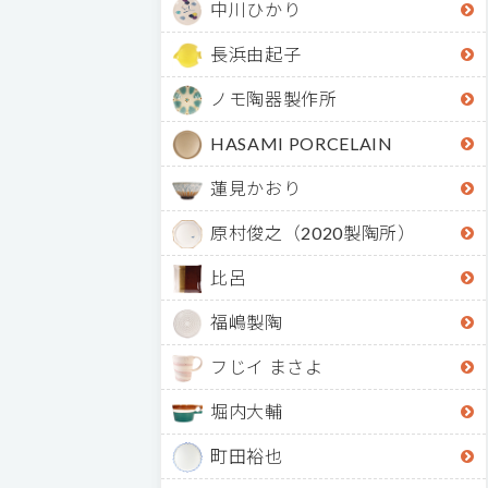
中川ひかり
長浜由起子
ノモ陶器製作所
HASAMI PORCELAIN
蓮見かおり
原村俊之（2020製陶所）
比呂
福嶋製陶
フじイ まさよ
堀内大輔
町田裕也