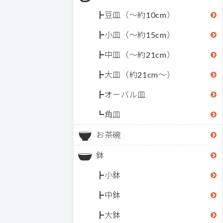
豆皿（～約10cm）
小皿（～約15cm）
中皿（～約21cm）
大皿（約21cm～）
オーバル皿
角皿
お茶碗
鉢
小鉢
中鉢
大鉢