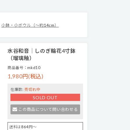
小鉢・小ボウル（～約14cm）
水谷和音│しのぎ輪花4寸鉢
（瑠璃釉）
商品番号：mkd10
1,980円(税込)
在庫数:
売切れ中
SOLD OUT
この商品について問い合わせる
送料は864円～