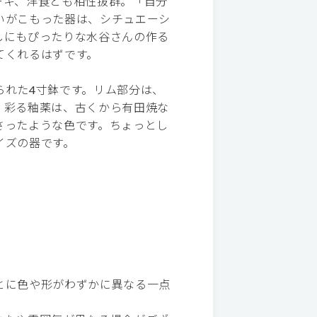
ーキ、洋食とも相性抜群。「自分
いがこもった器は、シチュエーシ
しにもぴったりな水谷さんの作る
てくれるはずです。
られた4寸鉢です。リム部分は、
。彩る釉薬は、古くから有田焼な
さったような色です。ちょっとし
イズの器です。
とに色や形がわずかに異なる一点