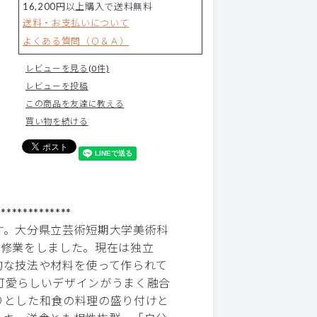
16,200円以上購入で送料無料
送料・お支払いについて
よくある質問（Ｑ＆Ａ）
レビューを見る(0件)
レビューを投稿
この商品を友達に教える
買い物を続ける
**************
す。大分県立芸術短期大学美術科
間修業をしました。現在は独立
的な技法や材料を使って作られて
可愛らしいデザインがうまく融合
りとした和食の料理の盛り付けと