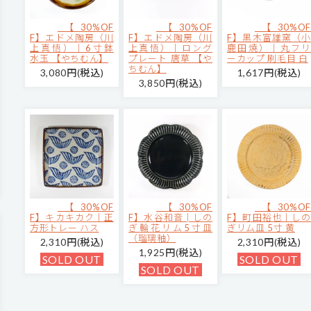
【30%OF
【30%OF
【30%OF
F】エドメ陶房（川
F】エドメ陶房（川
F】黒木富雄窯（小
上真悟）｜6寸鉢
上真悟）｜ロング
鹿田焼）｜丸フリ
水玉 【やちむん】
プレート 唐草 【や
ーカップ 刷毛目 白
ちむん】
3,080円(税込)
1,617円(税込)
3,850円(税込)
【30%OF
【30%OF
【30%OF
F】キカキカク｜正
F】水谷和音│しの
F】町田裕也｜しの
方形トレー ハス
ぎ輪花リム5寸皿
ぎリム皿 5寸 黄
（瑠璃釉）
2,310円(税込)
2,310円(税込)
1,925円(税込)
SOLD OUT
SOLD OUT
SOLD OUT