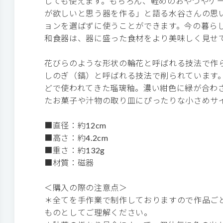
しても使えます。もちろん、軽めのおやつやケ
が欲しいと思う器を作る」と語る水谷さんの思
ョンを選ばずに使うことができます。今の暮ら
和食器は、器に盛った食材をより美味しく見せ
花びらのような形状の輪花と呼ばれる技法で作
しのぎ（鎬）と呼ばれる技法で削られています
どで使われてきた瑠璃釉。濃い紺色に緑が合わ
たお菓子や汁物の取り皿にぴったりな小さめサ
■直径：約12cm
■高さ：約4.2cm
■重さ：約132g
■材質：磁器
＜購入の際の注意点＞
＊全てを手作業で制作しておりますので作品ご
ものとしてご理解ください。