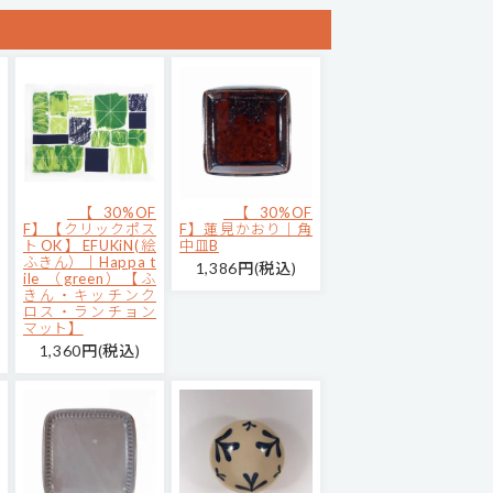
【30%OF
【30%OF
F】【クリックポス
F】蓮見かおり｜角
トOK】EFUKiN(絵
中皿B
ふきん）｜Happa t
1,386円(税込)
ile （green）【ふ
きん・キッチンク
ロス・ランチョン
マット】
1,360円(税込)