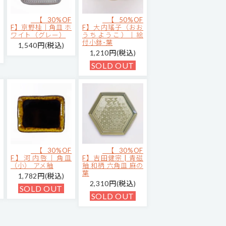
【30%OF
【50%OF
F】京野桂｜角皿 ホ
F】大内瑤子（おお
ワイト（グレー）
うちようこ）｜絵
付小鉢-葉
1,540円(税込)
1,210円(税込)
SOLD OUT
【30%OF
【30%OF
F】河内啓｜角皿
F】吉田健宗 | 青磁
（小） アメ釉
釉 和柄 六角皿 麻の
葉
1,782円(税込)
2,310円(税込)
SOLD OUT
SOLD OUT