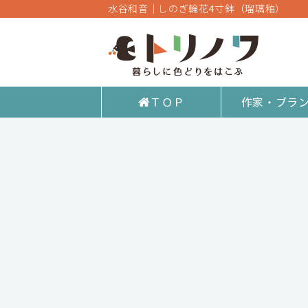
水谷和音│しのぎ輪花4寸鉢（瑠璃釉）
ＴＯＰ
作家・ブラ