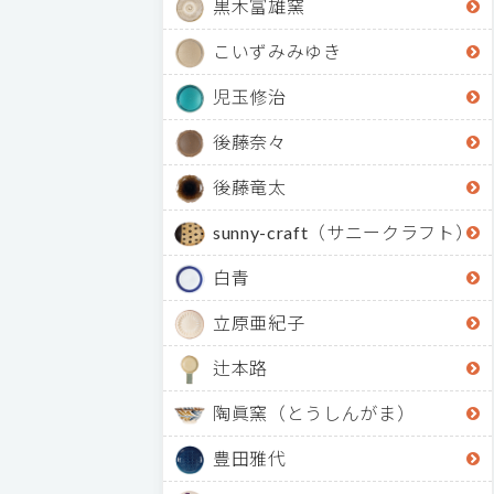
黒木富雄窯
こいずみみゆき
児玉修治
後藤奈々
後藤竜太
sunny-craft（サニークラフト）
白青
立原亜紀子
辻本路
陶眞窯（とうしんがま）
豊田雅代