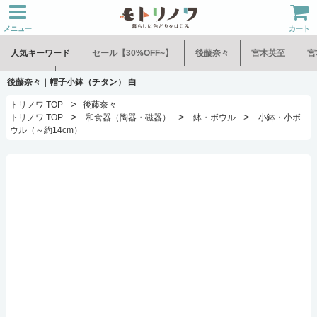
メニュー
カート
人気キーワード
セール【30%OFF~】
後藤奈々
宮木英至
宮
水谷和音
児玉修治
後藤奈々｜帽子小鉢（チタン） 白
>
トリノワ TOP
後藤奈々
>
>
>
トリノワ TOP
和食器（陶器・磁器）
鉢・ボウル
小鉢・小ボ
ウル（～約14cm）