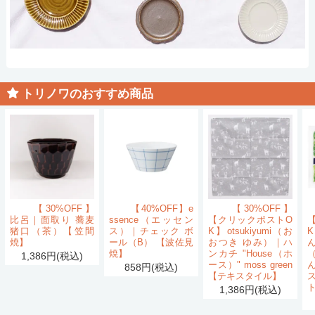
トリノワのおすすめ商品
【30%OFF】
【40%OFF】e
【30%OFF】
比呂｜面取り 蕎麦
ssence（エッセン
【クリックポストO
猪口（茶）【笠間
ス）｜チェック ボ
K】otsukiyumi（お
K
焼】
ール（B） 【波佐見
おつき ゆみ）｜ハ
ん
焼】
ンカチ "House（ホ
1,386円(税込)
ース）" moss green
858円(税込)
【テキスタイル】
1,386円(税込)