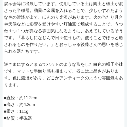
展示会等に出展しています。使用している土は陶土と磁土が混
ざった半磁器。釉薬に金属を入れることで、少しかすれたよう
な色の濃淡が出て、ほんのり光沢があります。火の当たり具合
や天候などに影響を受けやすい灯油窯で焼成することで、うつ
わ１つ１つが異なる雰囲気になるように、あえてしているそう
です。「暮らしになじんで日々使うもの。使うことでほっと癒
されるものを作りたい。」とおっしゃる後藤さんの思いを感じ
られる器たちです。
逆さまにするとまるでハットのような形をした白色の帽子小鉢
です。マットな手触り感も相まって、器には上品さがありま
す。色に濃淡があり、どこかアンティークのような雰囲気もあ
ります。
■直径：約11.2cm
■高さ：約4.2cm
■重さ：111g
■材質：半磁器