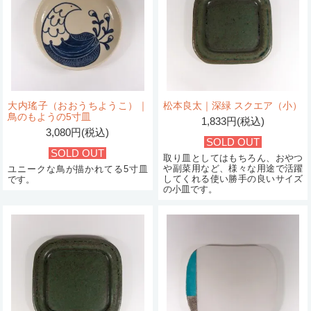
大内瑤子（おおうちようこ）｜
松本良太｜深緑 スクエア（小）
鳥のもようの5寸皿
1,833円(税込)
3,080円(税込)
SOLD OUT
SOLD OUT
取り皿としてはもちろん、おやつ
や副菜用など、様々な用途で活躍
ユニークな鳥が描かれてる5寸皿
してくれる使い勝手の良いサイズ
です。
の小皿です。