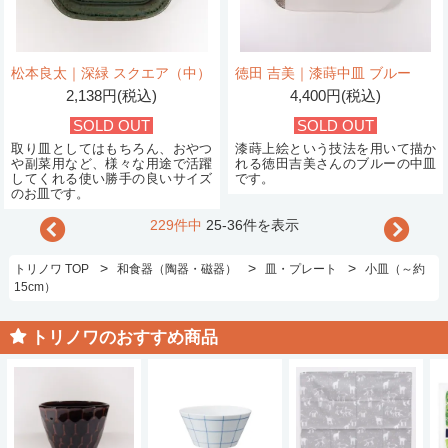
松本良太｜深緑 スクエア（中）
徳田 吉美｜漆蒔中皿 ブルー
2,138円(税込)
4,400円(税込)
SOLD OUT
SOLD OUT
取り皿としてはもちろん、おやつ
漆蒔上絵という技法を用いて描か
や副菜用など、様々な用途で活躍
れる徳田吉美さんのブルーの中皿
してくれる使い勝手の良いサイズ
です。
のお皿です。
229件中
25-36件を表示
>
>
>
トリノワ TOP
和食器（陶器・磁器）
皿・プレート
小皿（～約
15cm）
トリノワのおすすめ商品