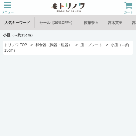
メニュー
カート
人気キーワード
セール【30%OFF~】
後藤奈々
宮木英至
宮
水谷和音
児玉修治
小皿（～約15cm）
>
>
>
トリノワ TOP
和食器（陶器・磁器）
皿・プレート
小皿（～約
15cm）