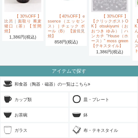
【30%OFF】
【40%OFF】e
【30%OFF】
比呂｜面取り 蕎麦
ssence（エッセン
【クリックポストO
猪口（茶）【笠間
ス）｜チェック ボ
K】otsukiyumi（お
K
焼】
ール（B） 【波佐見
おつき ゆみ）｜ハ
ん
焼】
ンカチ "House（ホ
1,386円(税込)
ース）" moss green
858円(税込)
【テキスタイル】
1,386円(税込)
アイテムで探す
和食器（陶器・磁器）の一覧はこちら
カップ類
皿・プレート
お茶碗
鉢
ガラス
布・テキスタイル