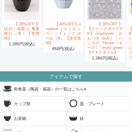
【30%OFF】
【40%OFF】e
【30%OFF】
比呂｜面取り 蕎麦
ssence（エッセン
【クリックポストO
猪口（茶）【笠間
ス）｜チェック ボ
K】otsukiyumi（お
K
焼】
ール（B） 【波佐見
おつき ゆみ）｜ハ
ん
焼】
ンカチ "House（ホ
1,386円(税込)
ース）" moss green
858円(税込)
【テキスタイル】
1,386円(税込)
アイテムで探す
和食器（陶器・磁器）の一覧はこちら
カップ類
皿・プレート
お茶碗
鉢