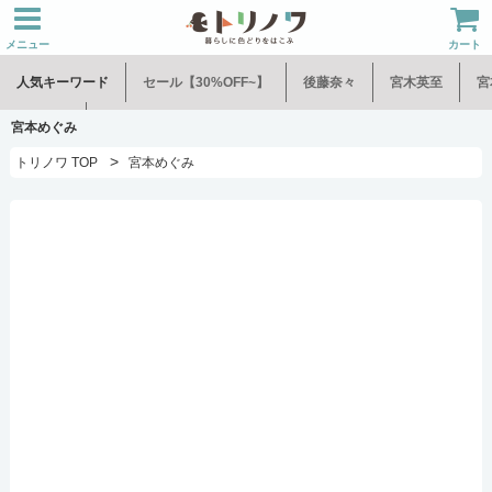
メニュー
カート
人気キーワード
セール【30%OFF~】
後藤奈々
宮木英至
宮
水谷和音
児玉修治
宮本めぐみ
>
トリノワ TOP
宮本めぐみ