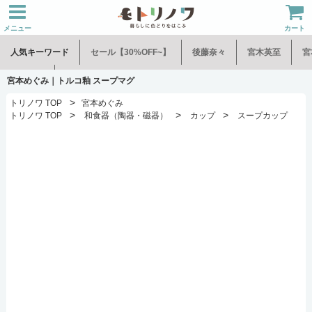
メニュー
カート
人気キーワード
セール【30%OFF~】
後藤奈々
宮木英至
宮
水谷和音
児玉修治
宮本めぐみ｜トルコ釉 スープマグ
>
トリノワ TOP
宮本めぐみ
>
>
>
トリノワ TOP
和食器（陶器・磁器）
カップ
スープカップ