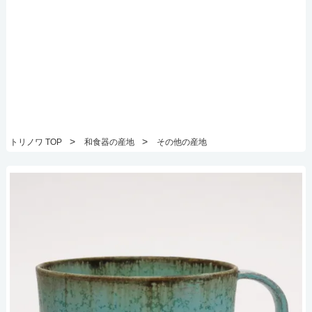
>
>
トリノワ TOP
和食器の産地
その他の産地