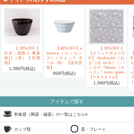
【30%OFF】
【40%OFF】e
【30%OFF】
比呂｜面取り 蕎麦
ssence（エッセン
【クリックポストO
猪口（茶）【笠間
ス）｜チェック ボ
K】otsukiyumi（お
K
焼】
ール（B） 【波佐見
おつき ゆみ）｜ハ
ん
焼】
ンカチ "House（ホ
1,386円(税込)
ース）" moss green
858円(税込)
【テキスタイル】
1,386円(税込)
アイテムで探す
和食器（陶器・磁器）の一覧はこちら
カップ類
皿・プレート