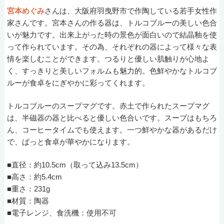
宮本めぐみ
さんは、大阪府羽曳野市で作陶している若手女性作
家さんです。宮本さんの作る器は、トルコブルーの美しい色合
いが魅力です。出来上がった時の景色が面白いので結晶釉を使
って作られています。その為、それぞれの器によって様々な表
情を楽しむことができます。つるりと優しい肌触りが心地よ
く、すっきりと美しいフォルムも魅力的。色鮮やかなトルコブ
ルーが食卓をにぎやかに彩ってくれます。
トルコブルーのスープマグです。赤土で作られたスープマグ
は、半磁器の器と比べると優しい色合いです。スープはもちろ
ん、コーヒータイムでも使えます。一つ鮮やかな器があるだけ
で、ぱっと食卓が華やかになります。
■直径：約10.5cm（取って込み13.5cm）
■高さ：約5.4cm
■重さ：231g
■材質：陶器
■電子レンジ、食洗機：使用不可