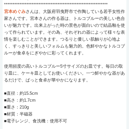
************************************************************
宮本めぐみ
さんは、大阪府羽曳野市で作陶している若手女性作
家さんです。宮本さんの作る器は、トルコブルーの美しい色合
いが魅力です。出来上がった時の景色が面白いので結晶釉を使
って作られています。その為、それぞれの器によって様々な表
情を楽しむことができます。つるりと優しい肌触りが心地よ
く、すっきりと美しいフォルムも魅力的。色鮮やかなトルコブ
ルーが食卓をにぎやかに彩ってくれます。
使用頻度の高いトルコブルー5寸サイズのお皿です。毎日の取
り皿に、ケーキ皿としてお使いください。一つ鮮やかな器があ
るだけで、ぱっと食卓が華やかになります。
■直径：約15.5cm
■高さ：約1.7cm
■重さ：210g
■材質：半磁器
■電子レンジ、食洗機：使用不可