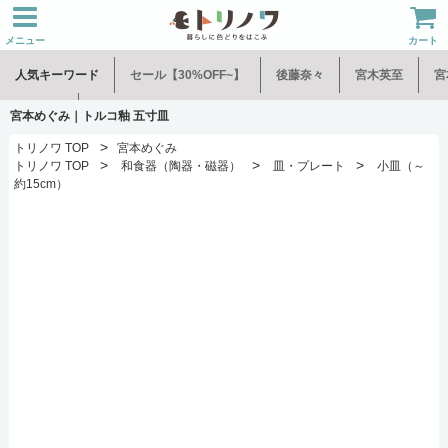
メニュー
カート
人気キーワード
セール【30%OFF~】
後藤奈々
宮木英至
宮
水谷和音
児玉修治
宮本めぐみ｜トルコ釉 五寸皿
>
トリノワ TOP
宮本めぐみ
>
>
>
トリノワ TOP
和食器（陶器・磁器）
皿・プレート
小皿（～
約15cm）