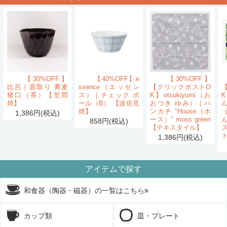
【30%OFF】
【40%OFF】e
【30%OFF】
比呂｜面取り 蕎麦
ssence（エッセン
【クリックポストO
猪口（茶）【笠間
ス）｜チェック ボ
K】otsukiyumi（お
K
焼】
ール（B） 【波佐見
おつき ゆみ）｜ハ
ん
焼】
ンカチ "House（ホ
1,386円(税込)
ース）" moss green
858円(税込)
【テキスタイル】
1,386円(税込)
アイテムで探す
和食器（陶器・磁器）の一覧はこちら
カップ類
皿・プレート