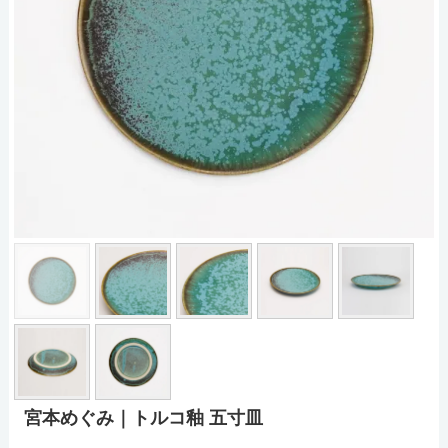
宮本めぐみ｜トルコ釉 五寸皿