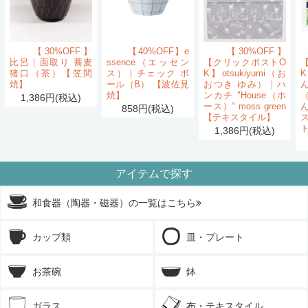
【30%OFF】
【40%OFF】e
【30%OFF】
比呂｜面取り 蕎麦
ssence（エッセン
【クリックポストO
猪口（茶）【笠間
ス）｜チェック ボ
K】otsukiyumi（お
K
焼】
ール（B） 【波佐見
おつき ゆみ）｜ハ
ん
焼】
ンカチ "House（ホ
1,386円(税込)
ース）" moss green
858円(税込)
【テキスタイル】
1,386円(税込)
アイテムで探す
和食器（陶器・磁器）の一覧はこちら
カップ類
皿・プレート
お茶碗
鉢
ガラス
布・テキスタイル