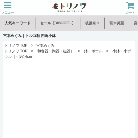
メニュー
カート
人気キーワード
セール【30%OFF~】
後藤奈々
宮木英至
宮
水谷和音
児玉修治
宮本めぐみ｜トルコ釉 四角小鉢
>
トリノワ TOP
宮本めぐみ
>
>
>
トリノワ TOP
和食器（陶器・磁器）
鉢・ボウル
小鉢・小ボ
ウル（～約14cm）