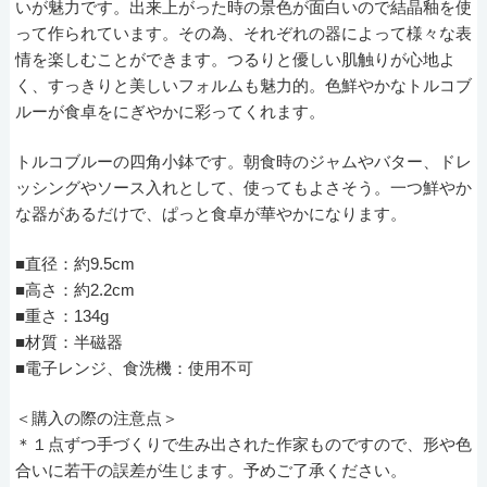
いが魅力です。出来上がった時の景色が面白いので結晶釉を使
って作られています。その為、それぞれの器によって様々な表
情を楽しむことができます。つるりと優しい肌触りが心地よ
く、すっきりと美しいフォルムも魅力的。色鮮やかなトルコブ
ルーが食卓をにぎやかに彩ってくれます。
トルコブルーの四角小鉢です。朝食時のジャムやバター、ドレ
ッシングやソース入れとして、使ってもよさそう。一つ鮮やか
な器があるだけで、ぱっと食卓が華やかになります。
■直径：約9.5cm
■高さ：約2.2cm
■重さ：134g
■材質：半磁器
■電子レンジ、食洗機：使用不可
＜購入の際の注意点＞
＊１点ずつ手づくりで生み出された作家ものですので、形や色
合いに若干の誤差が生じます。予めご了承ください。