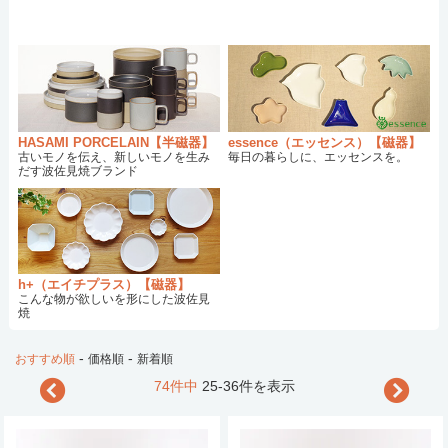
HASAMI PORCELAIN【半磁器】
essence（エッセンス）【磁器】
古いモノを伝え、新しいモノを生み
毎日の暮らしに、エッセンスを。
だす波佐見焼ブランド
h+（エイチプラス）【磁器】
こんな物が欲しいを形にした波佐見
焼
-
-
おすすめ順
価格順
新着順
74件中
25-36件を表示