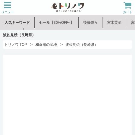
メニュー
カート
人気キーワード
セール【30%OFF~】
後藤奈々
宮木英至
宮
水谷和音
児玉修治
波佐見焼（長崎県）
>
>
トリノワ TOP
和食器の産地
波佐見焼（長崎県）