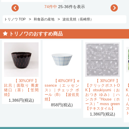
74件中
25-36件を表示
>
>
トリノワ TOP
和食器の産地
波佐見焼（長崎県）
トリノワのおすすめ商品
【30%OFF】
【40%OFF】e
【30%OFF】
比呂｜面取り 蕎麦
ssence（エッセン
【クリックポストO
猪口（茶）【笠間
ス）｜チェック ボ
K】otsukiyumi（お
K
焼】
ール（B） 【波佐見
おつき ゆみ）｜ハ
ん
焼】
ンカチ "House（ホ
1,386円(税込)
ース）" moss green
858円(税込)
【テキスタイル】
1,386円(税込)