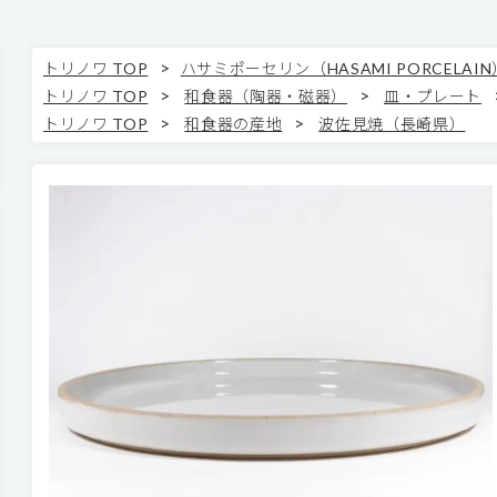
>
トリノワ TOP
ハサミポーセリン（HASAMI PORCELAIN
>
>
トリノワ TOP
和食器（陶器・磁器）
皿・プレート
>
>
トリノワ TOP
和食器の産地
波佐見焼（長崎県）