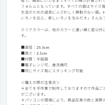
徴で、細部にいたるまですべての線が計算され
フォルムとなっています。すべての器はサイズ
生活のための道具にふさわしく無駄のない器。HASA
いモノを伝え、新しいモノを生みだす」そんな
クリアカラーは、他のカラーと違い縁と底以外
す。
■直径：25.5cm
■高さ：2.1cm
■材質：半磁器
■電子レンジ可、食洗機可
■同じサイズ毎にスタッキング可能
＜購入の際の注意点＞
＊全てを手作業で制作しておりますので作品ご
がございます。
＊パソコンの環境により、商品写真の色と実際