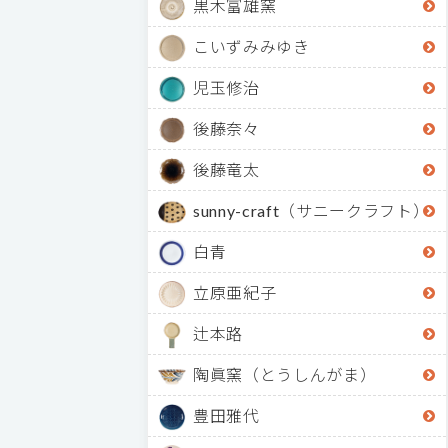
黒木富雄窯
こいずみみゆき
児玉修治
後藤奈々
後藤竜太
sunny-craft（サニークラフト）
白青
立原亜紀子
辻本路
陶眞窯（とうしんがま）
豊田雅代