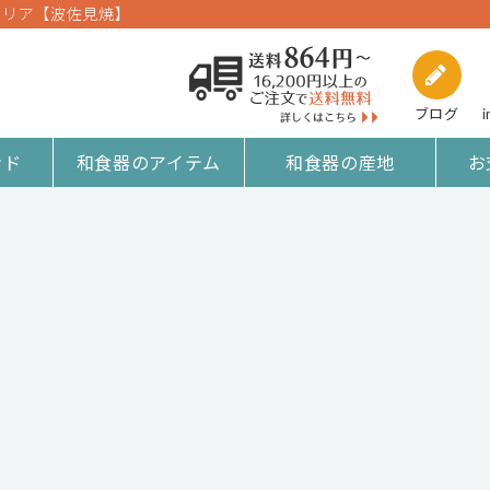
cm クリア【波佐見焼】
ブログ
i
ンド
和食器のアイテム
和食器の産地
お