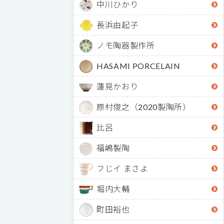
中川ひかり
長浜由起子
ノモ陶器製作所
HASAMI PORCELAIN
蓮見かおり
原村俊之（2020製陶所）
比呂
福嶋製陶
フじイ まさよ
堀内大輔
町田裕也