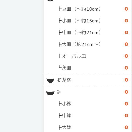
豆皿（～約10cm）
小皿（～約15cm）
中皿（～約21cm）
大皿（約21cm～）
オーバル皿
角皿
お茶碗
鉢
小鉢
中鉢
大鉢