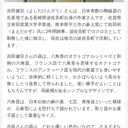
吉田健宗（よしだけんぞう）さんは、日本有数の陶磁器の
生産地である長崎県波佐見町出身の作家さんです。佐賀県
立有田窯業大学卒業後、熊本県宇土市の蒼土窯にて前田和
（まえだかず）氏に2年間師事。波佐見町でロクロ士として
勤務した後に独立し、現在は地元の波佐見町で活動してい
ます。
吉田健宗さんの器は、八角形のオクトゴナルシリーズと和
柄の六角皿。フランス語で八角形を意味するオクトゴナ
ル。フランスのアンティーク皿を現代の家庭でも使いやす
いように、全体的に軽くしたり、かさばらないよう高台を
無くしたり改善して作られました。使い勝手がよいことは
もちろんですが、高級感があるシンプルなデザインです。
六角皿は、日本伝統の麻の葉、七宝、青海波といった模様
が、石膏型による型打ちで描かれています。取り皿やお菓
子皿として最適なサイズ。
吉田さんの器は、どれも優しい色合いなので、さまざまな