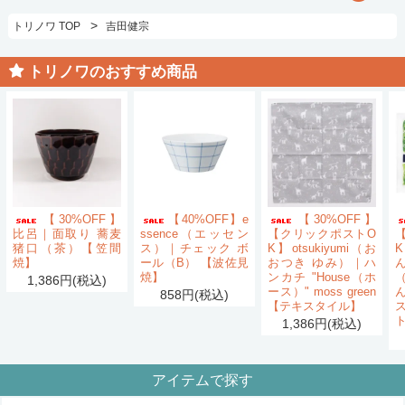
>
トリノワ TOP
吉田健宗
トリノワのおすすめ商品
【30%OFF】
【40%OFF】e
【30%OFF】
比呂｜面取り 蕎麦
ssence（エッセン
【クリックポストO
猪口（茶）【笠間
ス）｜チェック ボ
K】otsukiyumi（お
K
焼】
ール（B） 【波佐見
おつき ゆみ）｜ハ
ん
焼】
ンカチ "House（ホ
1,386円(税込)
ース）" moss green
858円(税込)
【テキスタイル】
1,386円(税込)
アイテムで探す