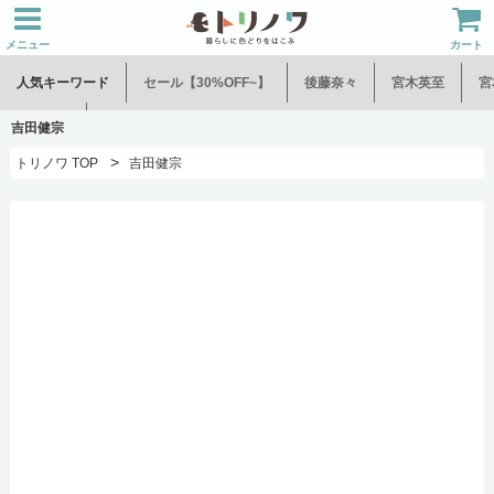
メニュー
カート
人気キーワード
セール【30%OFF~】
後藤奈々
宮木英至
宮
水谷和音
児玉修治
吉田健宗
>
トリノワ TOP
吉田健宗