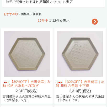
地元で開催される波佐見陶器まつりにも出店
-
-
おすすめ順
価格順
新着順
17件中
1-12件を表示
【30%OFF】吉田健宗 | 灰
【30%OFF】吉田健宗 | 灰
釉 和柄 六角皿 七宝繋ぎ
釉 和柄 六角皿 十字絣
2,310円(税込)
2,310円(税込)
吉田健宗さんの灰釉の和柄六角皿
吉田健宗さんの灰釉の和柄六角皿
（七宝繋ぎ）です。
（十字絣）です。