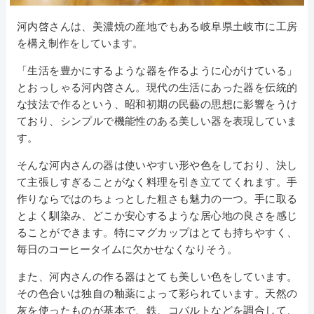
河内啓さんは、美濃焼の産地でもある岐阜県土岐市に工房
を構え制作をしています。
「生活を豊かにするような器を作るように心がけている」
とおっしゃる河内啓さん。現代の生活にあった器を伝統的
な技法で作るという、昭和初期の民藝の思想に影響をうけ
ており、シンプルで機能性のある美しい器を表現していま
す。
そんな河内さんの器は使いやすい形や色をしており、決し
て主張しすぎることがなく料理を引き立ててくれます。手
作りならではのちょっとした粗さも魅力の一つ。手に取る
とよく馴染み、どこか安心するような居心地の良さを感じ
ることができます。特にマグカップはとても持ちやすく、
毎日のコーヒータイムに欠かせなくなりそう。
また、河内さんの作る器はとても美しい色をしています。
その色合いは独自の釉薬によって彩られています。天然の
灰を使ったものが基本で、鉄、コバルトなどを調合して、