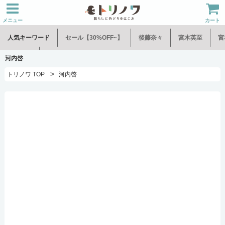
メニュー
カート
人気キーワード
セール【30%OFF~】
後藤奈々
宮木英至
宮
水谷和音
児玉修治
河内啓
>
トリノワ TOP
河内啓