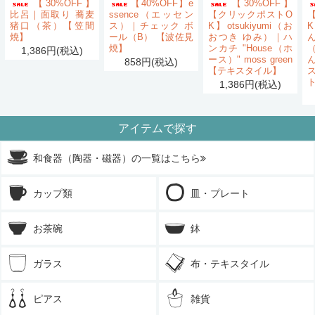
【30%OFF】
【40%OFF】e
【30%OFF】
比呂｜面取り 蕎麦
ssence（エッセン
【クリックポストO
猪口（茶）【笠間
ス）｜チェック ボ
K】otsukiyumi（お
K
焼】
ール（B） 【波佐見
おつき ゆみ）｜ハ
ん
焼】
ンカチ "House（ホ
1,386円(税込)
ース）" moss green
858円(税込)
【テキスタイル】
1,386円(税込)
アイテムで探す
和食器（陶器・磁器）の一覧はこちら
カップ類
皿・プレート
お茶碗
鉢
ガラス
布・テキスタイル
ピアス
雑貨