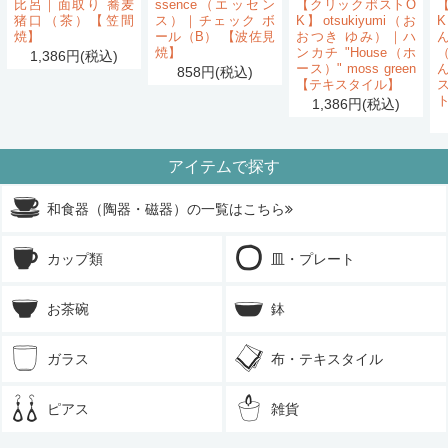
比呂｜面取り 蕎麦
ssence（エッセン
【クリックポストO
猪口（茶）【笠間
ス）｜チェック ボ
K】otsukiyumi（お
K
焼】
ール（B） 【波佐見
おつき ゆみ）｜ハ
ん
焼】
ンカチ "House（ホ
1,386円(税込)
ース）" moss green
858円(税込)
【テキスタイル】
1,386円(税込)
アイテムで探す
和食器（陶器・磁器）の一覧はこちら
カップ類
皿・プレート
お茶碗
鉢
ガラス
布・テキスタイル
ピアス
雑貨