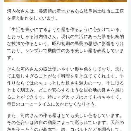
河内啓さんは、美濃焼の産地でもある岐阜県土岐市に工房
を構え制作をしています。
「生活を豊かにするような器を作るように心がけている」
とおっしゃる河内啓さん。現代の生活にあった器を伝統的
な技法で作るという、昭和初期の民藝の思想に影響をうけ
ており、シンプルで機能性のある美しい器を表現していま
す。
そんな河内さんの器は使いやすい形や色をしており、決し
て主張しすぎることがなく料理を引き立ててくれます。手
作りならではのちょっとした粗さも魅力の一つ。手に取る
とよく馴染み、どこか安心するような居心地の良さを感じ
ることができます。特にマグカップはとても持ちやすく、
毎日のコーヒータイムに欠かせなくなりそう。
また、河内さんの作る器はとても美しい色をしています。
その色合いは独自の釉薬によって彩られています。天然の
灰を使ったものが基本で、鉄、コバルトなどを調合して、