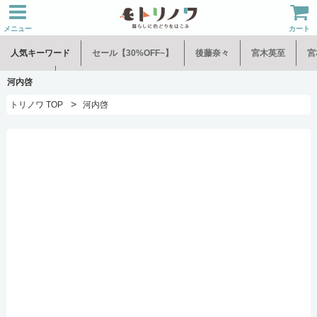
メニュー
カート
人気キーワード
セール【30%OFF~】
後藤奈々
宮木英至
宮
水谷和音
児玉修治
河内啓
>
トリノワ TOP
河内啓