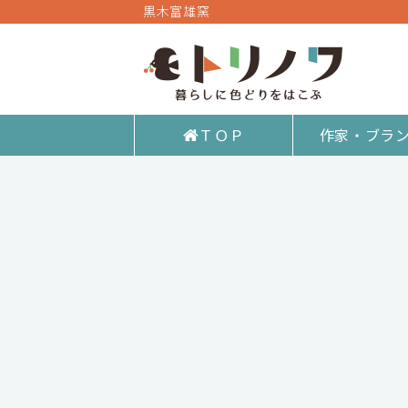
黒木富雄窯
ＴＯＰ
作家・ブラ