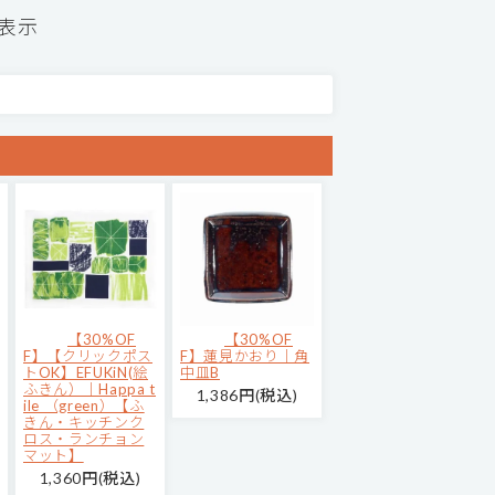
を表示
【30%OF
【30%OF
F】【クリックポス
F】蓮見かおり｜角
トOK】EFUKiN(絵
中皿B
ふきん）｜Happa t
1,386円(税込)
ile （green）【ふ
きん・キッチンク
ロス・ランチョン
マット】
1,360円(税込)