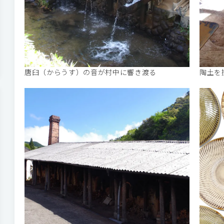
唐臼（からうす）の音が村中に響き渡る
陶土を