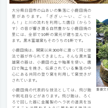
大分県日田市の山あいの集落に小鹿田焼の
里があります。「ぎぎぃ～い、ごっと
ん！」と川の流れを利用した唐臼（からう
す）の音が響き渡る自然豊かな小鹿田焼の
里には、全部で10軒の窯元が建ち並んでい
ます。黒木富雄窯もそのうちの1軒です。
小鹿田焼は、開窯以来300年に渡って同じ技
法で器が作られてきました。そんな黒木富
雄窯の器は、小鹿田の土や釉薬を使い、唐
臼で陶土を挽き、伝承されている集落の中
心にある共同の登り窯を利用して窯焚きが
されています。
重要文
小鹿田焼の代表的な技法としては、飛び鉋
や刷毛目などがあります。飛び鉋は、ろく
ろで回した器に金属製のヘラ状の道具を当
てることで跳ねるように器を削る技法で