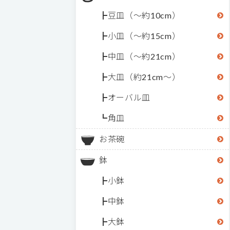
豆皿（～約10cm）
小皿（～約15cm）
中皿（～約21cm）
大皿（約21cm～）
オーバル皿
角皿
お茶碗
鉢
小鉢
中鉢
大鉢