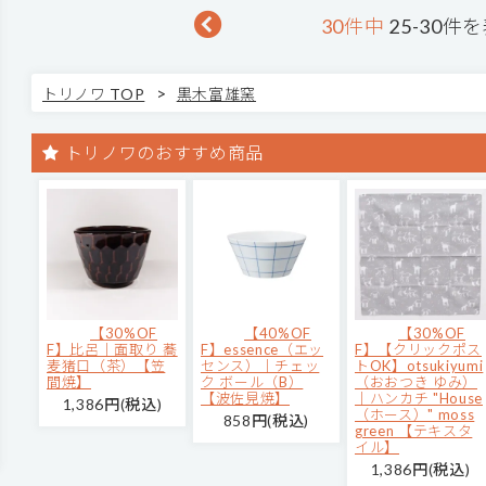
30件中
25-30件
>
トリノワ TOP
黒木富雄窯
トリノワのおすすめ商品
【30%OF
【40%OF
【30%OF
F】比呂｜面取り 蕎
F】essence（エッ
F】【クリックポス
麦猪口（茶）【笠
センス）｜チェッ
トOK】otsukiyumi
間焼】
ク ボール（B）
（おおつき ゆみ）
【波佐見焼】
｜ハンカチ "House
1,386円(税込)
（ホース）" moss
858円(税込)
green 【テキスタ
イル】
1,386円(税込)