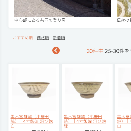
中心部にある共同の登り窯
伝統の
-
-
おすすめ順
価格順
新着順
30件中
25-30件
黒木富雄窯（小鹿田
黒木富雄窯（小鹿田
黒木富
焼）｜4寸飯碗 飛び鉋
焼）｜4寸飯碗 飛び鉋
焼）｜
白
緑
白