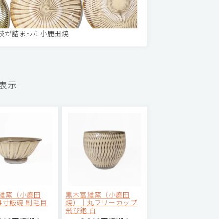
技が詰まった小鹿田焼
を表示
雄窯（小鹿田
黒木富雄窯（小鹿田
4寸飯碗 刷毛目
焼）｜丸フリーカップ
飛び鉋 白