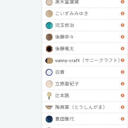
黒木富雄窯
こいずみみゆき
児玉修治
後藤奈々
後藤竜太
sunny-craft（サニークラフト）
白青
立原亜紀子
辻本路
陶眞窯（とうしんがま）
豊田雅代