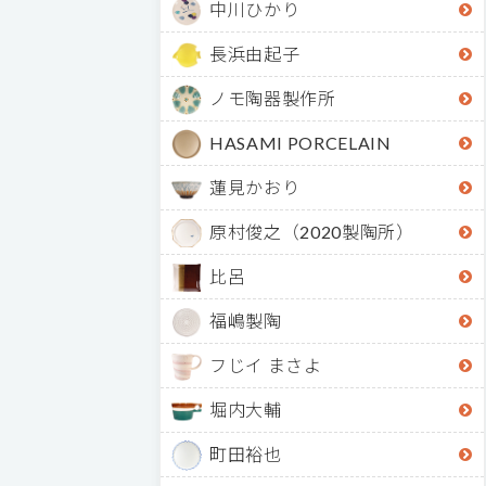
中川ひかり
長浜由起子
ノモ陶器製作所
HASAMI PORCELAIN
蓮見かおり
原村俊之（2020製陶所）
比呂
福嶋製陶
フじイ まさよ
堀内大輔
町田裕也