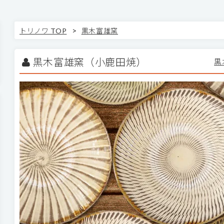
>
トリノワ TOP
黒木富雄窯
黒木富雄窯（小鹿田焼）
黒