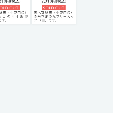
,210円(税込)
2,310円(税込)
OLD OUT
SOLD OUT
雄窯（小鹿田焼）
黒木富雄窯（小鹿田焼）
毛目の4寸飯碗
の飛び鉋の丸フリーカッ
です。
プ （白）です。