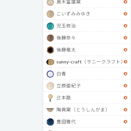
黒木富雄窯
こいずみみゆき
児玉修治
後藤奈々
後藤竜太
sunny-craft（サニークラフト）
白青
立原亜紀子
辻本路
陶眞窯（とうしんがま）
豊田雅代