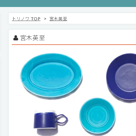
>
トリノワ TOP
宮木英至
宮木英至