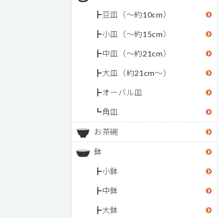
豆皿（～約10cm）
小皿（～約15cm）
中皿（～約21cm）
大皿（約21cm～）
オーバル皿
角皿
お茶碗
鉢
小鉢
中鉢
大鉢