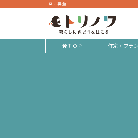
宮木英至
ＴＯＰ
作家・ブラ