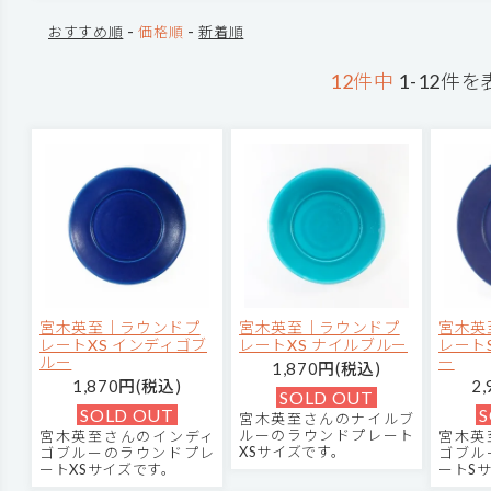
-
-
おすすめ順
価格順
新着順
12件中
1-12件を
宮木英至｜ラウンドプ
宮木英至｜ラウンドプ
宮木英
レートXS インディゴブ
レートXS ナイルブルー
レート
ルー
ー
1,870円(税込)
1,870円(税込)
2
SOLD OUT
SOLD OUT
S
宮木英至さんのナイルブ
ルーのラウンドプレート
宮木英至さんのインディ
宮木英
XSサイズです。
ゴブルーのラウンドプレ
ゴブル
ートXSサイズです。
ートS