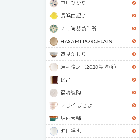
中川ひかり
長浜由起子
ノモ陶器製作所
HASAMI PORCELAIN
蓮見かおり
原村俊之（2020製陶所）
比呂
福嶋製陶
フじイ まさよ
堀内大輔
町田裕也