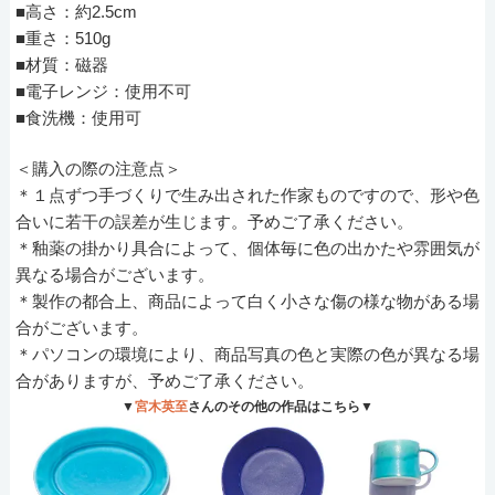
■高さ：約2.5cm
■重さ：510g
■材質：磁器
■電子レンジ：使用不可
■食洗機：使用可
＜購入の際の注意点＞
＊１点ずつ手づくりで生み出された作家ものですので、形や色
合いに若干の誤差が生じます。予めご了承ください。
＊釉薬の掛かり具合によって、個体毎に色の出かたや雰囲気が
異なる場合がございます。
＊製作の都合上、商品によって白く小さな傷の様な物がある場
合がございます。
＊パソコンの環境により、商品写真の色と実際の色が異なる場
合がありますが、予めご了承ください。
▼
宮木英至
さんのその他の作品はこちら▼