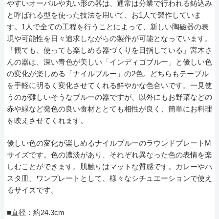
やすいオーバルや丸い形の器は、通常は分業で行われる鋳込み
と呼ばれる型を使った技法を用いて、お1人で製作していま
す。1人で全ての工程を行うことによって、新しい陶磁器の表
現や可能性を日々追求しながらの製作が可能となっています。
「観ても、使っても楽しめる器づくりを目指している」宮木さ
んの器は、深い青色が美しい「インディゴブルー」と優しい色
の変化が楽しめる「ナイルブルー」の2色。どちらもテーブル
を手軽に明るく変化させてくれる鮮やかな色合いです。一見使
うのが難しいそうなブルーの器ですが、以外にもお野菜などの
赤や緑など発色の良い食材ととても相性が良く、簡単にお料理
を映えさせてくれます。
優しい色の変化が楽しめるナイルブルーのラウンドプレートM
サイズです。色の濃淡があり、それぞれ異なった色の表情を楽
しむことができます。肌触りはマットな質感です。カレーやパ
スタ皿、ワンプレートとして、様々なシチュエーションで使え
るサイズです。
■直径：約24.3cm