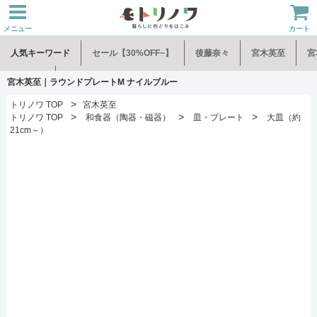
メニュー
カート
人気キーワード
セール【30%OFF~】
後藤奈々
宮木英至
宮
水谷和音
児玉修治
宮木英至｜ラウンドプレートM ナイルブルー
>
トリノワ TOP
宮木英至
>
>
>
トリノワ TOP
和食器（陶器・磁器）
皿・プレート
大皿（約
21cm～）