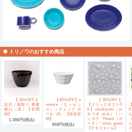
トリノワのおすすめ商品
【30%OFF】
【40%OFF】e
【30%OFF】
比呂｜面取り 蕎麦
ssence（エッセン
【クリックポストO
猪口（茶）【笠間
ス）｜チェック ボ
K】otsukiyumi（お
K
焼】
ール（B） 【波佐見
おつき ゆみ）｜ハ
ん
焼】
ンカチ "House（ホ
1,386円(税込)
ース）" moss green
858円(税込)
【テキスタイル】