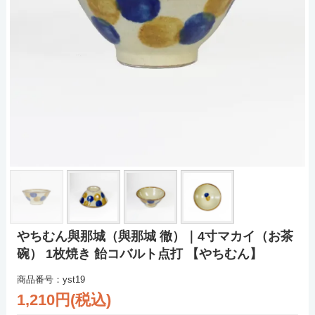
やちむん與那城（與那城 徹）｜4寸マカイ（お茶
碗） 1枚焼き 飴コバルト点打 【やちむん】
商品番号：yst19
1,210円(税込)