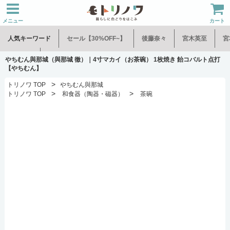
メニュー
カート
人気キーワード
セール【30%OFF~】
後藤奈々
宮木英至
宮
水谷和音
児玉修治
やちむん與那城（與那城 徹）｜4寸マカイ（お茶碗） 1枚焼き 飴コバルト点打
【やちむん】
>
トリノワ TOP
やちむん與那城
>
>
トリノワ TOP
和食器（陶器・磁器）
茶碗