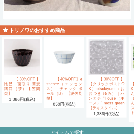
トリノワのおすすめ商品
【30%OFF】
【40%OFF】e
【30%OFF】
比呂｜面取り 蕎麦
ssence（エッセン
【クリックポストO
猪口（茶）【笠間
ス）｜チェック ボ
K】otsukiyumi（お
K
焼】
ール（B） 【波佐見
おつき ゆみ）｜ハ
ん
焼】
ンカチ "House（ホ
1,386円(税込)
ース）" moss green
858円(税込)
【テキスタイル】
1,386円(税込)
アイテムで探す