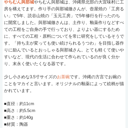
やちむん與那城
やちむん與那城は、沖縄県北部の大宜味村に工
房を構えてます。作り手の與那城徹さんが、壺屋焼の「工房る
い」で5年、読谷山焼の「玉元工房」で5年修行を行ったのち
に開窯しました。與那城徹さんは、土作り、釉薬作りなどすべ
ての工程をご自身の手で行っており、よりよい器にするため
に、すべての工程・原料についてを常に研究をしているそうで
す。「持ち主が変っても使い続けられるうつわ」を目指し器作
りに励んでいるとおっしゃる與那城さん。とても軽くて使いや
すいなど、現代の生活に合わせて作られているのが良く分か
り、末永く使いたくなる器です。
少し小さめな3.5寸サイズの
お茶碗
です。沖縄の方言でお碗の
ことをマカイと言います。オリジナルの釉薬によって絵柄が描
かれています。
■直径：約11cm
■高さ：約5.5cm
■重さ：約140g
■材質：陶器