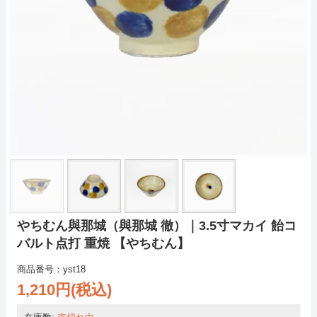
やちむん與那城（與那城 徹）｜3.5寸マカイ 飴コ
バルト点打 重焼 【やちむん】
商品番号：yst18
1,210円(税込)