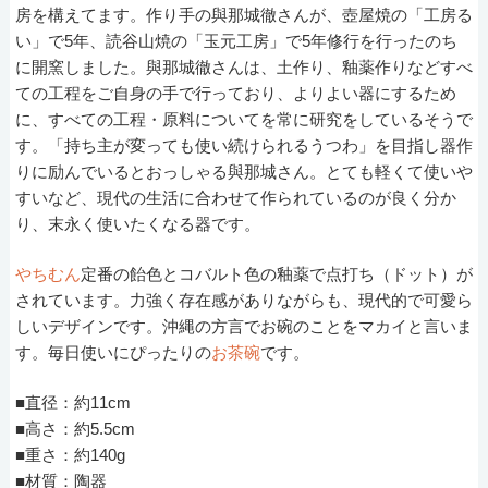
房を構えてます。作り手の與那城徹さんが、壺屋焼の「工房る
い」で5年、読谷山焼の「玉元工房」で5年修行を行ったのち
に開窯しました。與那城徹さんは、土作り、釉薬作りなどすべ
ての工程をご自身の手で行っており、よりよい器にするため
に、すべての工程・原料についてを常に研究をしているそうで
す。「持ち主が変っても使い続けられるうつわ」を目指し器作
りに励んでいるとおっしゃる與那城さん。とても軽くて使いや
すいなど、現代の生活に合わせて作られているのが良く分か
り、末永く使いたくなる器です。
やちむん
定番の飴色とコバルト色の釉薬で点打ち（ドット）が
されています。力強く存在感がありながらも、現代的で可愛ら
しいデザインです。沖縄の方言でお碗のことをマカイと言いま
す。毎日使いにぴったりの
お茶碗
です。
■直径：約11cm
■高さ：約5.5cm
■重さ：約140g
■材質：陶器