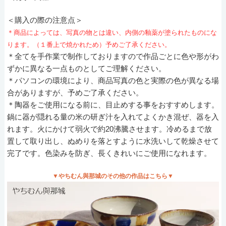
＜購入の際の注意点＞
＊商品によっては、写真の物とは違い、内側の釉薬が塗られたものにな
ります。（１番上で焼かれため）予めご了承ください。
＊全てを手作業で制作しておりますので作品ごとに色や形がわ
ずかに異なる一点ものとしてご理解ください。
＊パソコンの環境により、商品写真の色と実際の色が異なる場
合がありますが、予めご了承ください。
＊陶器をご使用になる前に、目止めする事をおすすめします。
鍋に器が隠れる量の米の研ぎ汁を入れてよくかき混ぜ、器を入
れます。火にかけて弱火で約20沸騰させます。冷めるまで放
置して取り出し、ぬめりを落とすように水洗いして乾燥させて
完了です。色染みを防ぎ、長くきれいにご使用になれます。
▼やちむん與那城のその他の作品はこちら▼