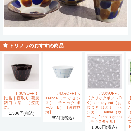
トリノワのおすすめ商品
【30%OFF】
【40%OFF】e
【30%OFF】
比呂｜面取り 蕎麦
ssence（エッセン
【クリックポストO
猪口（茶）【笠間
ス）｜チェック ボ
K】otsukiyumi（お
K
焼】
ール（B） 【波佐見
おつき ゆみ）｜ハ
ん
焼】
ンカチ "House（ホ
1,386円(税込)
ース）" moss green
858円(税込)
【テキスタイル】
1,386円(税込)