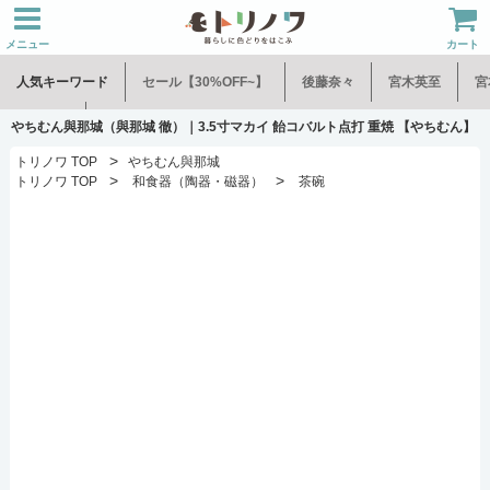
メニュー
カート
人気キーワード
セール【30%OFF~】
後藤奈々
宮木英至
宮
水谷和音
児玉修治
やちむん與那城（與那城 徹）｜3.5寸マカイ 飴コバルト点打 重焼 【やちむん】
>
トリノワ TOP
やちむん與那城
>
>
トリノワ TOP
和食器（陶器・磁器）
茶碗