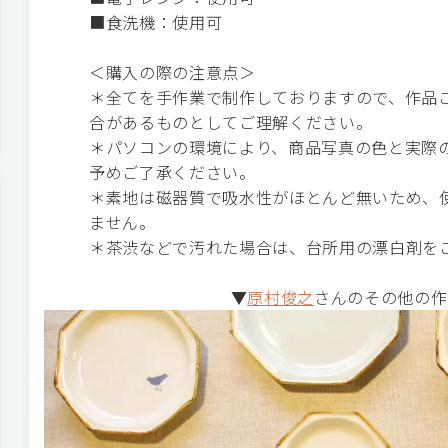
■食洗機：使用可
＜購入の際の注意点＞
＊全てを手作業で制作しておりますので、作品
合があるものとしてご理解ください。
＊パソコンの環境により、商品写真の色と実際
予めご了承ください。
＊素地は磁器質で吸水性がほとんど無いため、
ません。
＊茶渋などで汚れた場合は、台所用の漂白剤を
▼
原村俊之
さんのその他の作