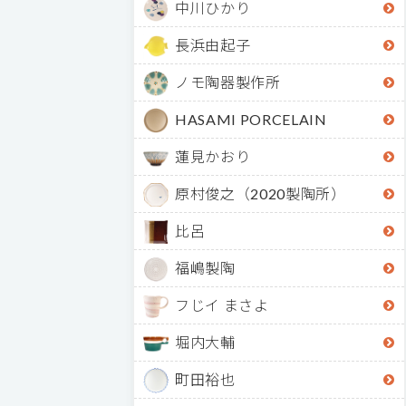
中川ひかり
長浜由起子
ノモ陶器製作所
HASAMI PORCELAIN
蓮見かおり
原村俊之（2020製陶所）
比呂
福嶋製陶
フじイ まさよ
堀内大輔
町田裕也