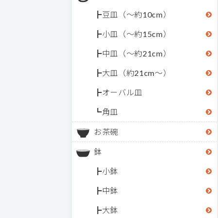
豆皿（～約10cm）
小皿（～約15cm）
中皿（～約21cm）
大皿（約21cm～）
オーバル皿
角皿
お茶碗
鉢
小鉢
中鉢
大鉢