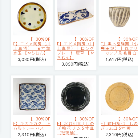
【30%OF
【30%OF
【30%OF
F】エドメ陶房（川
F】エドメ陶房（川
F】黒木富雄窯（小
上真悟）｜6寸鉢
上真悟）｜ロング
鹿田焼）｜丸フリ
水玉 【やちむん】
プレート 唐草 【や
ーカップ 刷毛目 白
ちむん】
3,080円(税込)
1,617円(税込)
3,850円(税込)
【30%OF
【30%OF
【30%OF
F】キカキカク｜正
F】水谷和音│しの
F】町田裕也｜しの
方形トレー ハス
ぎ輪花リム5寸皿
ぎリム皿 5寸 黄
（瑠璃釉）
2,310円(税込)
2,310円(税込)