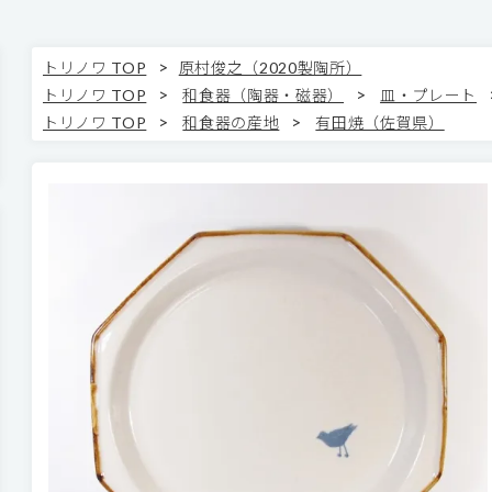
>
トリノワ TOP
原村俊之（2020製陶所）
>
>
トリノワ TOP
和食器（陶器・磁器）
皿・プレート
>
>
トリノワ TOP
和食器の産地
有田焼（佐賀県）