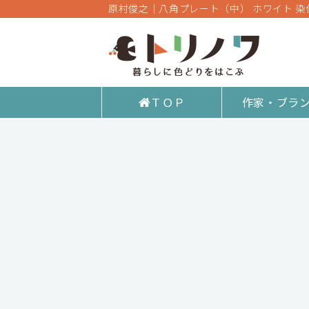
原村俊之│八角プレート（中） ホワイト 
ＴＯＰ
作家・ブラ