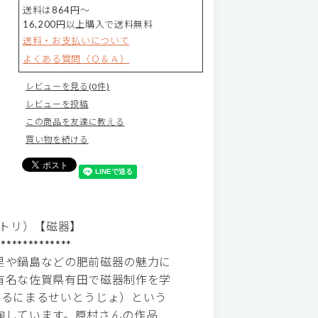
送料は864円～
16,200円以上購入で送料無料
送料・お支払いについて
よくある質問（Ｑ＆Ａ）
レビューを見る(0件)
レビューを投稿
この商品を友達に教える
買い物を続ける
（トリ）【磁器】
**************
里や鍋島などの肥前磁器の魅力に
有名な佐賀県有田で磁器制作を学
にまるにまるせいとうじょ）という
陶しています。原村さんの作品