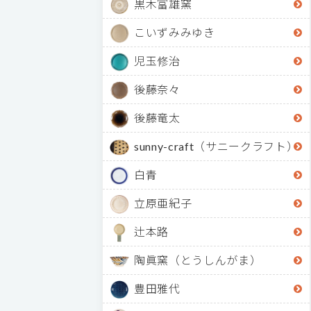
黒木富雄窯
こいずみみゆき
児玉修治
後藤奈々
後藤竜太
sunny-craft（サニークラフト）
白青
立原亜紀子
辻本路
陶眞窯（とうしんがま）
豊田雅代