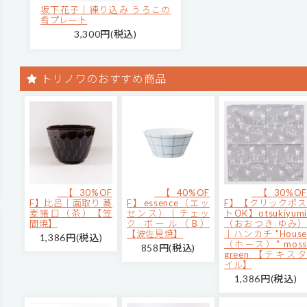
坂下花子｜練り込み うろこの
肴プレート
3,300円(税込)
トリノワのおすすめ商品
【30%OF
【40%OF
【30%OF
F】比呂｜面取り 蕎
F】essence（エッ
F】【クリックポス
麦猪口（茶）【笠
センス）｜チェッ
トOK】otsukiyumi
間焼】
ク ボール（B）
（おおつき ゆみ）
【波佐見焼】
｜ハンカチ "House
1,386円(税込)
（ホース）" moss
858円(税込)
green 【テキスタ
イル】
1,386円(税込)