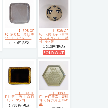
【30%OF
【50%OF
F】京野桂｜角皿 ホ
F】大内瑤子（おお
ワイト（グレー）
うちようこ）｜絵
付小鉢-葉
1,540円(税込)
1,210円(税込)
SOLD OUT
【30%OF
【30%OF
F】河内啓｜角皿
F】吉田健宗 | 青磁
（小） アメ釉
釉 和柄 六角皿 麻の
葉
1,782円(税込)