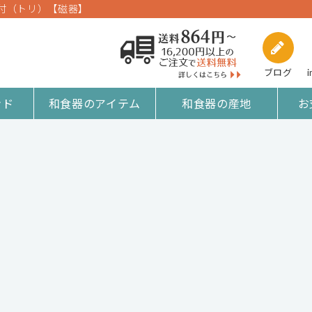
染付（トリ）【磁器】
ブログ
i
ンド
和食器のアイテム
和食器の産地
お