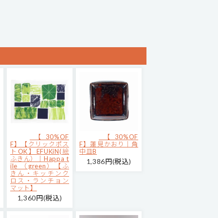
【30%OF
【30%OF
F】【クリックポス
F】蓮見かおり｜角
トOK】EFUKiN(絵
中皿B
ふきん）｜Happa t
1,386円(税込)
ile （green）【ふ
きん・キッチンク
ロス・ランチョン
マット】
1,360円(税込)