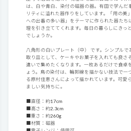
は、白や青白、染付の磁器の器。有田で学んだ
リティに溢れた器作りをしています。「用の美
への出番の多い器」をテーマに作られた器たち
理を引き立ててくれます。毎日の暮らしにきっ
でしょうか。
八角形の白いプレート（中） です。シンプルで
取り皿として、ケーキやお菓子を入れても良さ
違いで集めたくなります。一枚あるだけで食卓
ょう。鳥の染付は、輪郭線を描かない技法で一
る原村佳恵さんによって描かれています。可愛
ましい気持ちに。
■直径：約17cm
■高さ：約2.3cm
■重さ：約260g
■材質：磁器
■電子レンジ：使用可