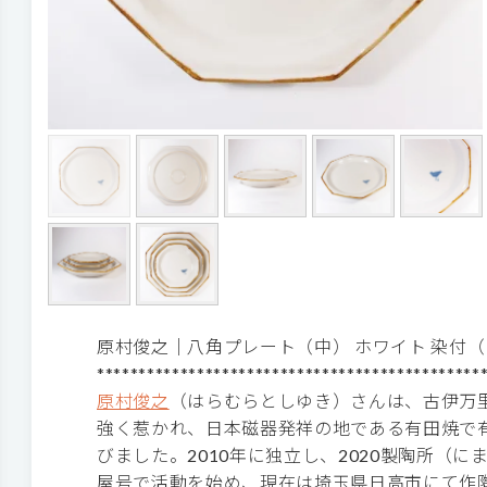
原村俊之│八角プレート（中） ホワイト 染付
**********************************************
原村俊之
（はらむらとしゆき）さんは、古伊万
強く惹かれ、日本磁器発祥の地である有田焼で
びました。2010年に独立し、2020製陶所（
屋号で活動を始め、現在は埼玉県日高市にて作