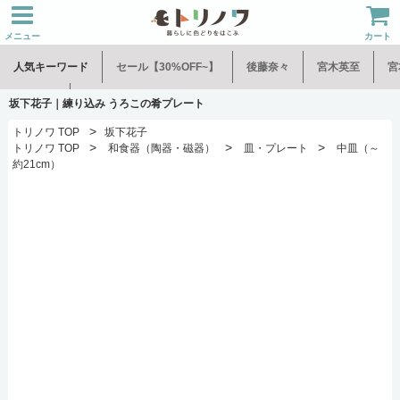
メニュー
カート
人気キーワード
セール【30%OFF~】
後藤奈々
宮木英至
宮
水谷和音
児玉修治
坂下花子｜練り込み うろこの肴プレート
>
トリノワ TOP
坂下花子
>
>
>
トリノワ TOP
和食器（陶器・磁器）
皿・プレート
中皿（～
約21cm）