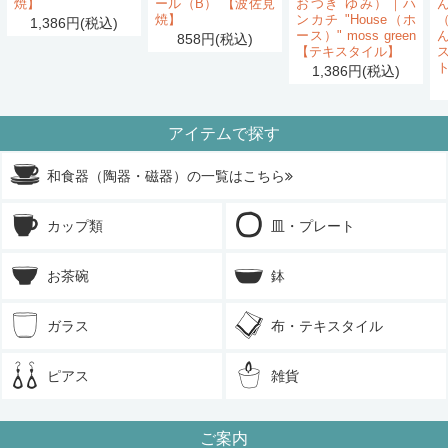
焼】
ール（B） 【波佐見
おつき ゆみ）｜ハ
ん
焼】
ンカチ "House（ホ
1,386円(税込)
ース）" moss green
858円(税込)
【テキスタイル】
1,386円(税込)
アイテムで探す
和食器（陶器・磁器）の一覧はこちら
カップ類
皿・プレート
お茶碗
鉢
ガラス
布・テキスタイル
ピアス
雑貨
ご案内