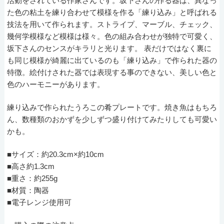
活動をされている作家さんです。坂下さんの作る器は、異なっ
た色の粘土を練り合わせて模様を作る「練り込み」と呼ばれる
技法を用いて作られます。ストライプ、マーブル、チェック、
幾何学模様など模様は様々。色の組み合わせが独特で可愛く、
坂下さんのセンスがキラリと光ります。 表だけではなく裏に
も同じ模様が綺麗に出ているのも「練り込み」で作られた器の
特徴。絵付けされた器では表現する事のできない、美しい色と
色のハーモニーがあります。
練り込みで作られたうろこの肴プレートです。焼き魚はもちろ
ん、数種類のおかずを少しずつ盛り付けてみたりしても可愛い
かも。
■サイズ：約20.3cm×約10cm
■高さ約1.3cm
■重さ：約255g
■材質：陶器
■電子レンジ使用可