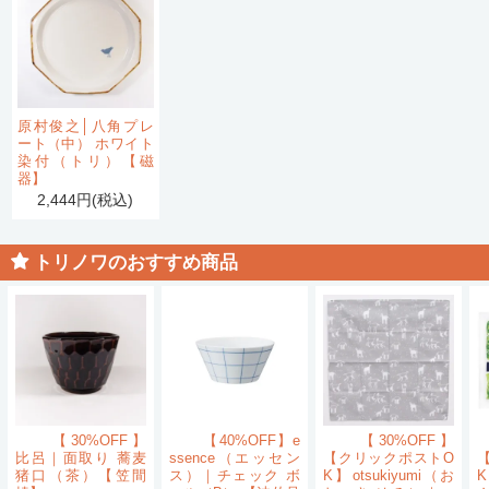
原村俊之│八角プレ
ート（中） ホワイト
染付（トリ）【磁
器】
2,444円(税込)
トリノワのおすすめ商品
【30%OFF】
【40%OFF】e
【30%OFF】
比呂｜面取り 蕎麦
ssence（エッセン
【クリックポストO
猪口（茶）【笠間
ス）｜チェック ボ
K】otsukiyumi（お
K