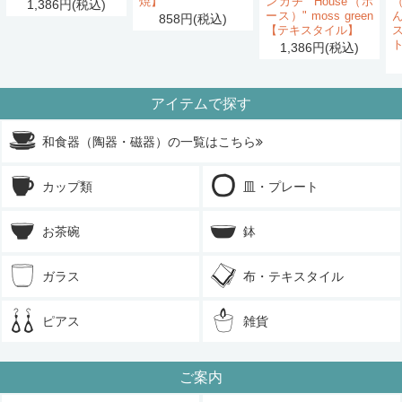
焼】
ンカチ "House（ホ
1,386円(税込)
ース）" moss green
858円(税込)
【テキスタイル】
1,386円(税込)
アイテムで探す
和食器（陶器・磁器）の一覧はこちら
カップ類
皿・プレート
お茶碗
鉢
ガラス
布・テキスタイル
ピアス
雑貨
ご案内