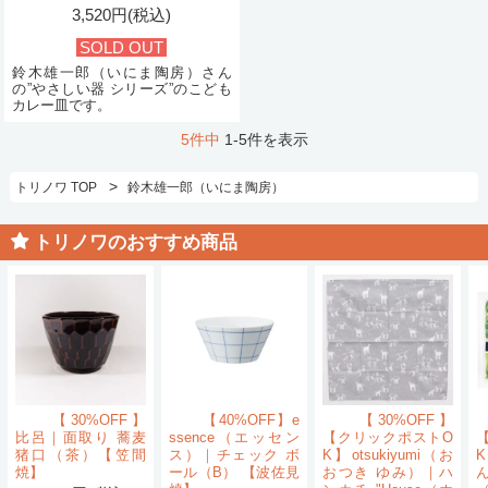
3,520円(税込)
SOLD OUT
鈴木雄一郎（いにま陶房）さん
の”やさしい器 シリーズ”のこども
カレー皿です。
5件中
1-5件を表示
>
トリノワ TOP
鈴木雄一郎（いにま陶房）
トリノワのおすすめ商品
【30%OFF】
【40%OFF】e
【30%OFF】
比呂｜面取り 蕎麦
ssence（エッセン
【クリックポストO
猪口（茶）【笠間
ス）｜チェック ボ
K】otsukiyumi（お
K
焼】
ール（B） 【波佐見
おつき ゆみ）｜ハ
ん