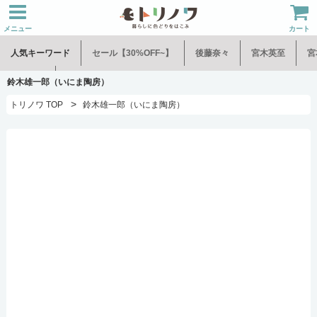
メニュー
カート
人気キーワード
セール【30%OFF~】
後藤奈々
宮木英至
宮
水谷和音
児玉修治
鈴木雄一郎（いにま陶房）
>
トリノワ TOP
鈴木雄一郎（いにま陶房）