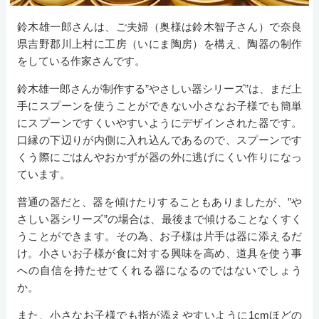
鈴木雄一郎さんは、ご夫婦（奥様は鈴木智子さん）で奈良
県吉野郡川上村に工房（いにま陶房）を構え、陶器の制作
をしている作家さんです。
鈴木雄一郎さんが制作する”やさしい器シリーズ”は、まだ上
手にスプーンを使うことができない小さなお子様でも簡単
にスプーンですくいやすいようにデザインされた器です。
口縁の下辺りが内側に入れ込んであるので、スプーンです
くう際にごはんやおかずが器の外に逃げにくい作りになっ
ています。
普通の器だと、器を傾けたりすることもありましたが、”や
さしい器シリーズ”の場合は、最後まで傾けることなくすく
うことができます。その為、お子様は片手は器に添えるだ
け。小さいお子様が食に対する興味を高め、道具を使う事
への自信を持たせてくれる器になるのではないでしょう
か。
また、小さなお子様でも指が添えやすいように1cmほどの