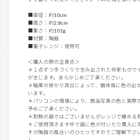
■直径：約10cm
■高さ：約2.8cm
■重さ：約101g
■材質：陶器
■電子レンジ：使用可
＜購入の際の注意点＞
＊１点ずつ手づくりで生み出された作家もので
が生じます。あらかじめご了承ください。
＊釉薬の掛かり具合によって、個体毎に色の出
います。
＊パソコンの環境により、商品写真の色と実際
予めご了承ください。
＊耐熱の器ではございませんがレンジで暖める
＊ご使用頂きます中で器に色が付いたり貫入に
すが陶器の風合いのひとつですのでご理解下さ
ん。