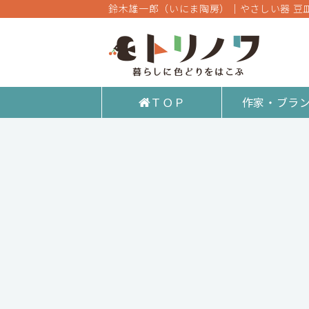
鈴木雄一郎（いにま陶房）｜やさしい器 豆
ＴＯＰ
作家・ブラ