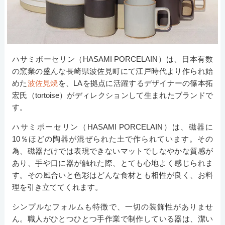
ハサミポーセリン（HASAMI PORCELAIN）は、日本有数
の窯業の盛んな長崎県波佐見町にて江戸時代より作られ始
めた
波佐見焼
を、LAを拠点に活躍するデザイナーの篠本拓
宏氏（tortoise）がディレクションして生まれたブランドで
す。
ハサミポーセリン（HASAMI PORCELAIN）は、磁器に
10％ほどの陶器が混ぜられた土で作られています。その
為、磁器だけでは表現できないマットでしなやかな質感が
あり、手や口に器が触れた際、とても心地よく感じられま
す。その風合いと色彩はどんな食材とも相性が良く、お料
理を引き立ててくれます。
シンプルなフォルムも特徴で、一切の装飾性がありませ
ん。職人がひとつひとつ手作業で制作している器は、潔い