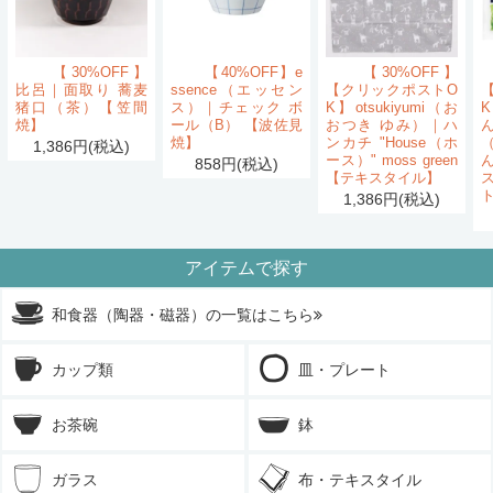
【30%OFF】
【40%OFF】e
【30%OFF】
比呂｜面取り 蕎麦
ssence（エッセン
【クリックポストO
猪口（茶）【笠間
ス）｜チェック ボ
K】otsukiyumi（お
K
焼】
ール（B） 【波佐見
おつき ゆみ）｜ハ
ん
焼】
ンカチ "House（ホ
1,386円(税込)
ース）" moss green
858円(税込)
【テキスタイル】
1,386円(税込)
アイテムで探す
和食器（陶器・磁器）の一覧はこちら
カップ類
皿・プレート
お茶碗
鉢
ガラス
布・テキスタイル