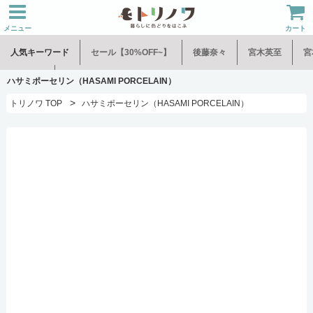
メニュー
カート
人気キーワード
セール【30%OFF~】
後藤奈々
宮木英至
宮
水谷和音
児玉修治
ハサミポーセリン（HASAMI PORCELAIN）
>
トリノワ TOP
ハサミポーセリン（HASAMI PORCELAIN）