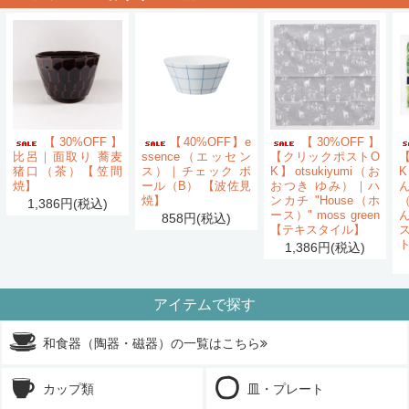
【30%OFF】
【40%OFF】e
【30%OFF】
比呂｜面取り 蕎麦
ssence（エッセン
【クリックポストO
猪口（茶）【笠間
ス）｜チェック ボ
K】otsukiyumi（お
K
焼】
ール（B） 【波佐見
おつき ゆみ）｜ハ
ん
焼】
ンカチ "House（ホ
1,386円(税込)
ース）" moss green
858円(税込)
【テキスタイル】
1,386円(税込)
アイテムで探す
和食器（陶器・磁器）の一覧はこちら
カップ類
皿・プレート