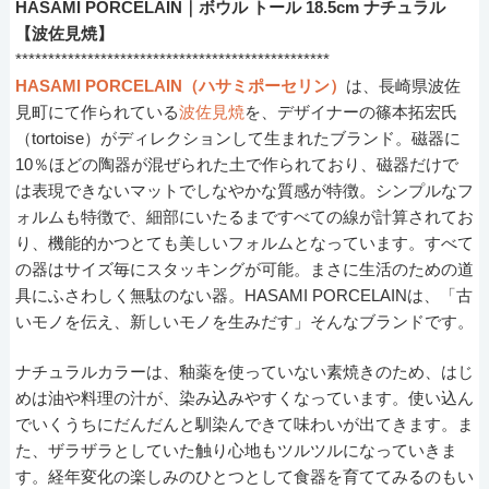
HASAMI PORCELAIN｜ボウル トール 18.5cm ナチュラル
【波佐見焼】
************************************************
HASAMI PORCELAIN（ハサミポーセリン）
は、長崎県波佐
見町にて作られている
波佐見焼
を、デザイナーの篠本拓宏氏
（tortoise）がディレクションして生まれたブランド。磁器に
10％ほどの陶器が混ぜられた土で作られており、磁器だけで
は表現できないマットでしなやかな質感が特徴。シンプルなフ
ォルムも特徴で、細部にいたるまですべての線が計算されてお
り、機能的かつとても美しいフォルムとなっています。すべて
の器はサイズ毎にスタッキングが可能。まさに生活のための道
具にふさわしく無駄のない器。HASAMI PORCELAINは、「古
いモノを伝え、新しいモノを生みだす」そんなブランドです。
ナチュラルカラーは、釉薬を使っていない素焼きのため、はじ
めは油や料理の汁が、染み込みやすくなっています。使い込ん
でいくうちにだんだんと馴染んできて味わいが出てきます。ま
た、ザラザラとしていた触り心地もツルツルになっていきま
す。経年変化の楽しみのひとつとして食器を育ててみるのもい