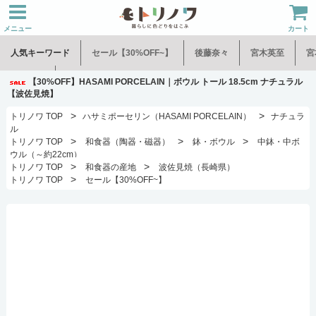
メニュー
カート
人気キーワード
セール【30%OFF~】
後藤奈々
宮木英至
宮
水谷和音
児玉修治
【30%OFF】HASAMI PORCELAIN｜ボウル トール 18.5cm ナチュラル
【波佐見焼】
>
>
トリノワ TOP
ハサミポーセリン（HASAMI PORCELAIN）
ナチュラ
ル
>
>
>
トリノワ TOP
和食器（陶器・磁器）
鉢・ボウル
中鉢・中ボ
ウル（～約22cm）
>
>
トリノワ TOP
和食器の産地
波佐見焼（長崎県）
>
トリノワ TOP
セール【30%OFF~】