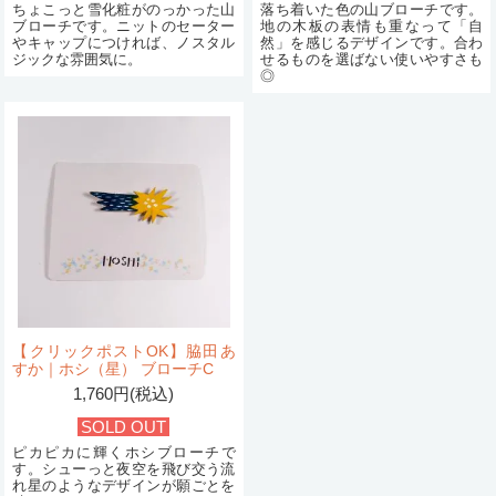
ちょこっと雪化粧がのっかった山
落ち着いた色の山ブローチです。
ブローチです。ニットのセーター
地の木板の表情も重なって「自
やキャップにつければ、ノスタル
然」を感じるデザインです。合わ
ジックな雰囲気に。
せるものを選ばない使いやすさも
◎
【クリックポストOK】脇田あ
すか｜ホシ（星） ブローチC
1,760円(税込)
SOLD OUT
ピカピカに輝くホシブローチで
す。シューっと夜空を飛び交う流
れ星のようなデザインが願ごとを