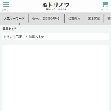
メニュー
カート
人気キーワード
セール【30%OFF~】
後藤奈々
宮木英至
宮
水谷和音
児玉修治
脇田あすか
>
トリノワ TOP
脇田あすか