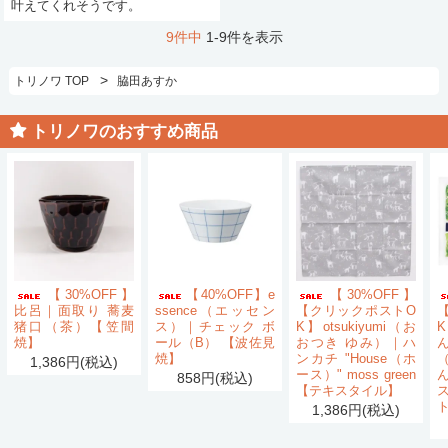
叶えてくれそうです。
9件中
1-9件を表示
>
トリノワ TOP
脇田あすか
トリノワのおすすめ商品
【30%OFF】
【40%OFF】e
【30%OFF】
比呂｜面取り 蕎麦
ssence（エッセン
【クリックポストO
猪口（茶）【笠間
ス）｜チェック ボ
K】otsukiyumi（お
K
焼】
ール（B） 【波佐見
おつき ゆみ）｜ハ
ん
焼】
ンカチ "House（ホ
1,386円(税込)
ース）" moss green
858円(税込)
【テキスタイル】
1,386円(税込)