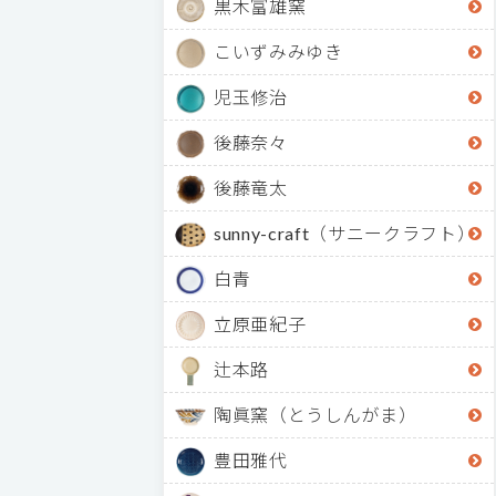
黒木富雄窯
こいずみみゆき
児玉修治
後藤奈々
後藤竜太
sunny-craft（サニークラフト）
白青
立原亜紀子
辻本路
陶眞窯（とうしんがま）
豊田雅代