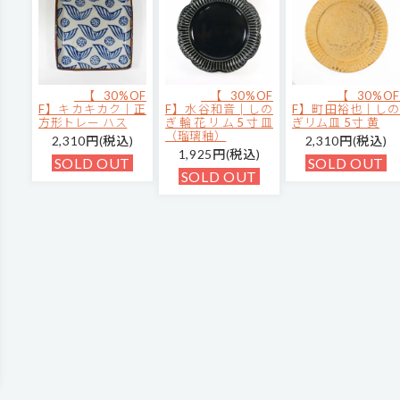
【30%OF
【30%OF
【30%OF
F】キカキカク｜正
F】水谷和音│しの
F】町田裕也｜しの
方形トレー ハス
ぎ輪花リム5寸皿
ぎリム皿 5寸 黄
（瑠璃釉）
2,310円(税込)
2,310円(税込)
1,925円(税込)
SOLD OUT
SOLD OUT
SOLD OUT