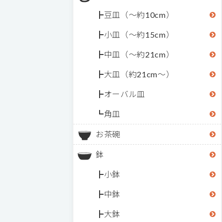
豆皿（～約10cm）
小皿（～約15cm）
中皿（～約21cm）
大皿（約21cm～）
オーバル皿
角皿
お茶碗
鉢
小鉢
中鉢
大鉢