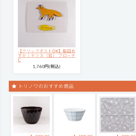
【クリックポストOK】脇田あ
すか｜キツネ（狐） ブローチ
C
1,760円(税込)
トリノワのおすすめ商品