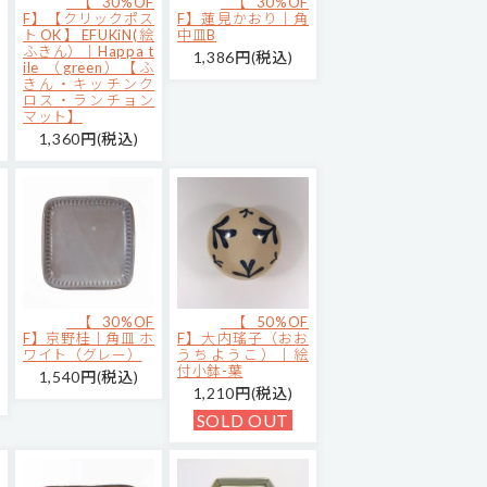
【30%OF
【30%OF
F】【クリックポス
F】蓮見かおり｜角
トOK】EFUKiN(絵
中皿B
ふきん）｜Happa t
1,386円(税込)
ile （green）【ふ
きん・キッチンク
ロス・ランチョン
マット】
1,360円(税込)
【30%OF
【50%OF
F】京野桂｜角皿 ホ
F】大内瑤子（おお
ワイト（グレー）
うちようこ）｜絵
付小鉢-葉
1,540円(税込)
1,210円(税込)
SOLD OUT