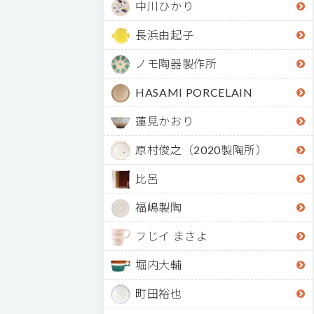
中川ひかり
長浜由起子
ノモ陶器製作所
HASAMI PORCELAIN
蓮見かおり
原村俊之（2020製陶所）
比呂
福嶋製陶
フじイ まさよ
堀内大輔
町田裕也