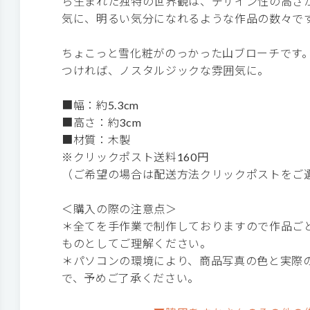
ら生まれた独特の世界観は、デザイン性の高さ
気に、明るい気分になれるような作品の数々で
ちょこっと雪化粧がのっかった山ブローチです
つければ、ノスタルジックな雰囲気に。
■幅：約5.3cm
■高さ：約3cm
■材質：木製
※クリックポスト送料160円
（ご希望の場合は配送方法クリックポストをご
＜購入の際の注意点＞
＊全てを手作業で制作しておりますので作品ご
ものとしてご理解ください。
＊パソコンの環境により、商品写真の色と実際
で、予めご了承ください。