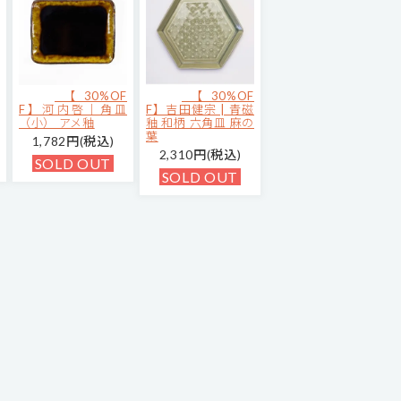
【30%OF
【30%OF
F】河内啓｜角皿
F】吉田健宗 | 青磁
（小） アメ釉
釉 和柄 六角皿 麻の
葉
1,782円(税込)
2,310円(税込)
SOLD OUT
SOLD OUT