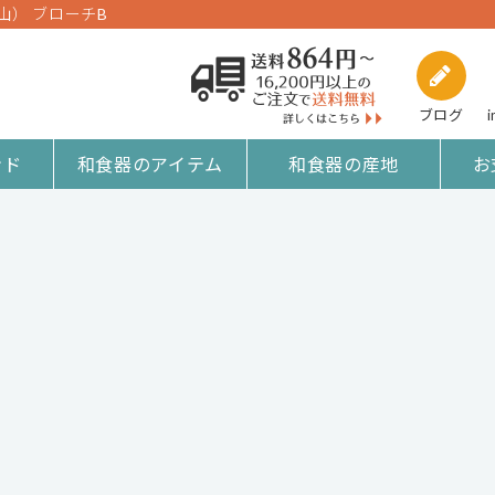
山） ブローチB
ブログ
i
ンド
和食器のアイテム
和食器の産地
お