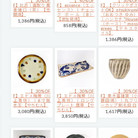
【30%OF
【40%OF
【30%OF
F】比呂｜面取り 蕎
F】essence（エッ
F】【クリックポス
麦猪口（茶）【笠
センス）｜チェッ
トOK】otsukiyumi
間焼】
ク ボール（B）
（おおつき ゆみ）
【波佐見焼】
｜ハンカチ "House
1,386円(税込)
（ホース）" moss
858円(税込)
green 【テキスタ
イル】
1,386円(税込)
【30%OF
【30%OF
【30%OF
F】エドメ陶房（川
F】エドメ陶房（川
F】黒木富雄窯（小
上真悟）｜6寸鉢
上真悟）｜ロング
鹿田焼）｜丸フリ
水玉 【やちむん】
プレート 唐草 【や
ーカップ 刷毛目 白
ちむん】
3,080円(税込)
1,617円(税込)
3,850円(税込)