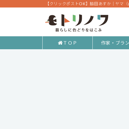
【クリックポストOK】脇田あすか｜ヤマ（
ＴＯＰ
作家・ブラ