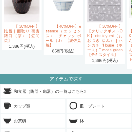
【30%OFF】
【40%OFF】e
【30%OFF】
比呂｜面取り 蕎麦
ssence（エッセン
【クリックポストO
猪口（茶）【笠間
ス）｜チェック ボ
K】otsukiyumi（お
K
焼】
ール（B） 【波佐見
おつき ゆみ）｜ハ
ん
焼】
ンカチ "House（ホ
1,386円(税込)
ース）" moss green
858円(税込)
【テキスタイル】
1,386円(税込)
アイテムで探す
和食器（陶器・磁器）の一覧はこちら
カップ類
皿・プレート
お茶碗
鉢