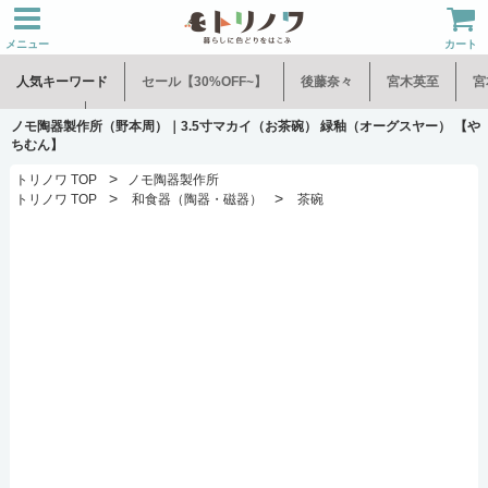
メニュー
カート
人気キーワード
セール【30%OFF~】
後藤奈々
宮木英至
宮
水谷和音
児玉修治
ノモ陶器製作所（野本周）｜3.5寸マカイ（お茶碗） 緑釉（オーグスヤー） 【や
ちむん】
>
トリノワ TOP
ノモ陶器製作所
>
>
トリノワ TOP
和食器（陶器・磁器）
茶碗