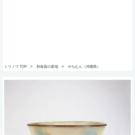
>
>
トリノワ TOP
和食器の産地
やちむん（沖縄県）