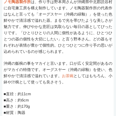
ノモ陶器製作所
は、作り手は野本周さんが沖縄県中北郡読谷村
に自宅兼工房を構え制作しています。ノモ陶器製作所の代表作
はなんと言っても「オーグスヤー（沖縄の緑釉）」を使った色
鮮やかで清涼感で溢れた器。まるで光を帯びたような美しさが
魅力です。伸びやかな意匠は気取らない毎日の器としてぴった
りです。「ひとりひとりの人間に個性があるように、ひとつひ
とつの器の個性を大切にしたい」と言う野本さん。どの器もそ
れぞれが表情が豊かで個性的。ひとつひとつに作り手の思いが
込められているのが感じられます。
沖縄の飯椀の事をマカイと言います。口が広く安定間があるの
がマカイの特徴です。オーグスヤー（沖縄の緑釉）を使い、色
鮮やかで清涼感で溢れています。
お茶碗
としてはもちろん、小
鉢や汁椀として使っても良さそう。
■直径：約11cm
■高さ：約6cm
■重さ：約170g
■材質：陶器