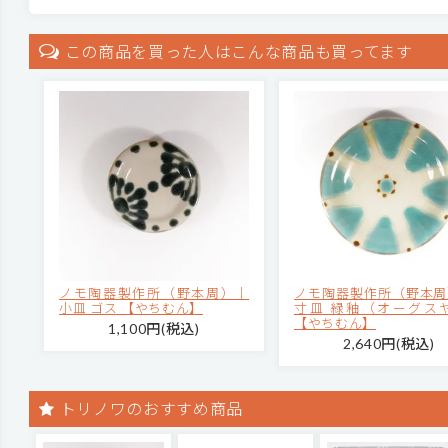
この商品を買った人はこんな商品も買ってます
ノモ陶器製作所（野本周）｜
ノモ陶器製作所（野本周
小皿 ゴス 【やちむん】
寸皿 緑釉（オーグス
【やちむん】
1,100円(税込)
2,640円(税込)
トリノワのおすすめ商品