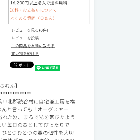
16,200円以上購入で送料無料
送料・お支払いについて
よくある質問（Ｑ＆Ａ）
レビューを見る(0件)
レビューを投稿
この商品を友達に教える
買い物を続ける
やちむん】
**************
県中北郡読谷村に自宅兼工房を構
なんと言っても「オーグスヤー
溢れた器。まるで光を帯びたよう
ない毎日の器としてぴったりで
、ひとつひとつの器の個性を大切