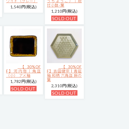
ワイト（グレー）
うちようこ）｜絵
付小鉢-葉
1,540円(税込)
1,210円(税込)
SOLD OUT
【30%OF
【30%OF
F】河内啓｜角皿
F】吉田健宗 | 青磁
（小） アメ釉
釉 和柄 六角皿 麻の
葉
1,782円(税込)
2,310円(税込)
SOLD OUT
SOLD OUT