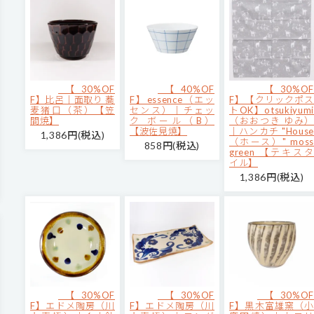
【30%OF
【40%OF
【30%OF
F】比呂｜面取り 蕎
F】essence（エッ
F】【クリックポス
麦猪口（茶）【笠
センス）｜チェッ
トOK】otsukiyumi
間焼】
ク ボール（B）
（おおつき ゆみ）
【波佐見焼】
｜ハンカチ "House
1,386円(税込)
（ホース）" moss
858円(税込)
green 【テキスタ
イル】
1,386円(税込)
【30%OF
【30%OF
【30%OF
F】エドメ陶房（川
F】エドメ陶房（川
F】黒木富雄窯（小