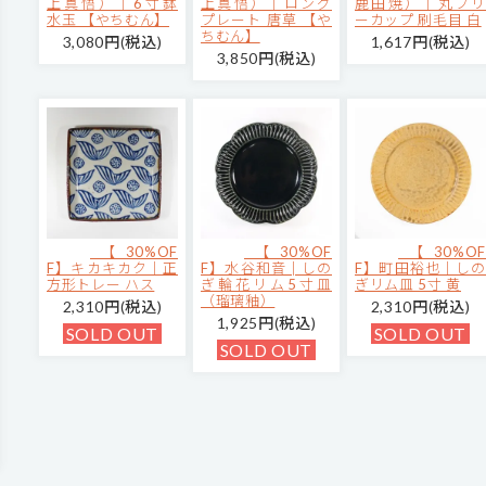
上真悟）｜6寸鉢
上真悟）｜ロング
鹿田焼）｜丸フリ
水玉 【やちむん】
プレート 唐草 【や
ーカップ 刷毛目 白
ちむん】
3,080円(税込)
1,617円(税込)
3,850円(税込)
【30%OF
【30%OF
【30%OF
F】キカキカク｜正
F】水谷和音│しの
F】町田裕也｜しの
方形トレー ハス
ぎ輪花リム5寸皿
ぎリム皿 5寸 黄
（瑠璃釉）
2,310円(税込)
2,310円(税込)
1,925円(税込)
SOLD OUT
SOLD OUT
SOLD OUT