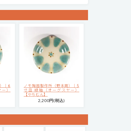
）｜6
ノモ陶器製作所（野本周）｜5
ヤー）
寸皿 緑釉（オーグスヤー）
【やちむん】
2,200円(税込)