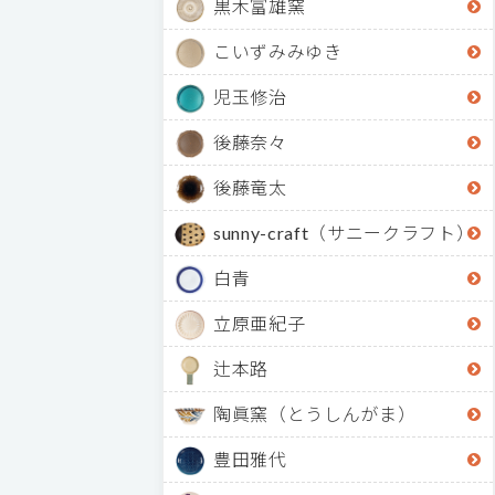
黒木富雄窯
こいずみみゆき
児玉修治
後藤奈々
後藤竜太
sunny-craft（サニークラフト）
白青
立原亜紀子
辻本路
陶眞窯（とうしんがま）
豊田雅代