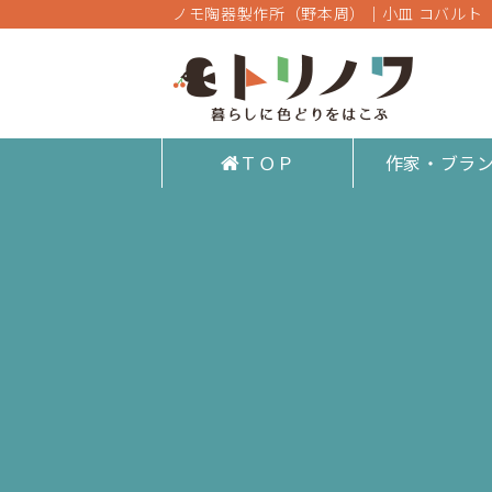
ノモ陶器製作所（野本周）｜小皿 コバルト 
ＴＯＰ
作家・ブラ