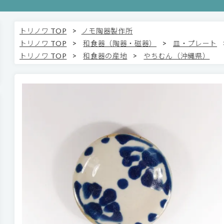
>
トリノワ TOP
ノモ陶器製作所
>
>
トリノワ TOP
和食器（陶器・磁器）
皿・プレート
>
>
トリノワ TOP
和食器の産地
やちむん（沖縄県）