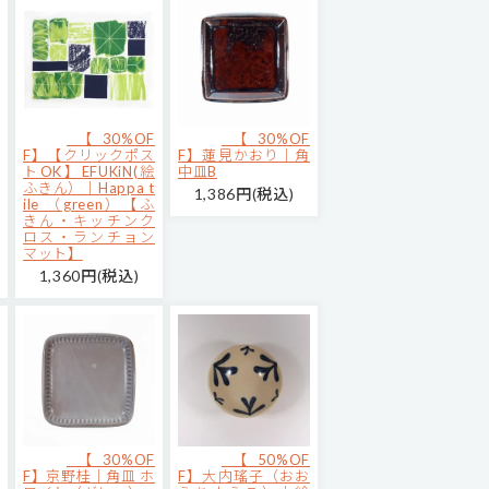
【30%OF
【30%OF
F】【クリックポス
F】蓮見かおり｜角
トOK】EFUKiN(絵
中皿B
ふきん）｜Happa t
1,386円(税込)
ile （green）【ふ
きん・キッチンク
ロス・ランチョン
マット】
1,360円(税込)
【30%OF
【50%OF
F】京野桂｜角皿 ホ
F】大内瑤子（おお