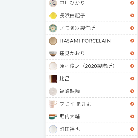
中川ひかり
長浜由起子
ノモ陶器製作所
HASAMI PORCELAIN
蓮見かおり
原村俊之（2020製陶所）
比呂
福嶋製陶
フじイ まさよ
堀内大輔
町田裕也