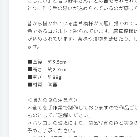
にしたい」と言う野本さん。どの器もそれぞれ
とつに作り手の思いが込められているのが感じ
昔から描かれている唐草模様が大胆に描かれて
色であるコバルトで彩られています。唐草模様
が込められています。薬味や漬物を載せたり、
ます。
■直径：約9.5cm
■高さ：約2.7cm
■重さ：約88g
■材質：陶器
＜購入の際の注意点＞
＊全てを手作業で制作しておりますので作品ご
ものとしてご理解ください。
＊パソコンの環境により、商品写真の色と実際
予めご了承ください。