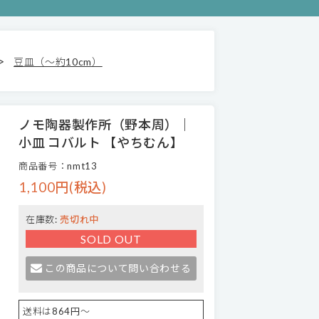
>
豆皿（～約10cm）
ノモ陶器製作所（野本周）｜
小皿 コバルト 【やちむん】
商品番号：nmt13
1,100円(税込)
在庫数:
売切れ中
SOLD OUT
この商品について問い合わせる
送料は864円～