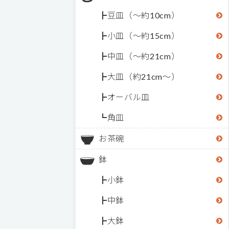
豆皿（～約10cm）
小皿（～約15cm）
中皿（～約21cm）
大皿（約21cm～）
オーバル皿
角皿
お茶碗
鉢
小鉢
中鉢
大鉢