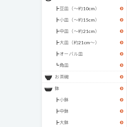
豆皿（～約10cm）
小皿（～約15cm）
中皿（～約21cm）
大皿（約21cm～）
オーバル皿
角皿
お茶碗
鉢
小鉢
中鉢
大鉢