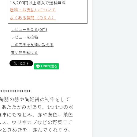
16,200円以上購入で送料無料
送料・お支払いについて
よくある質問（Ｑ＆Ａ）
レビューを見る(0件)
レビューを投稿
この商品を友達に教える
買い物を続ける
**************
て陶器の器や陶雑貨の制作をして
あたたかみがあり、1つ1つの器
食卓にもなじみ、赤や黄色、茶色
ハス、ウリやカブなどの野菜モチ
やときめきを」運んでくれそう。