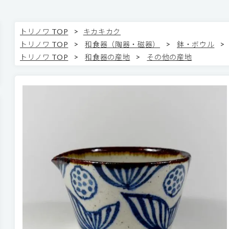
>
トリノワ TOP
キカキカク
>
>
>
トリノワ TOP
和食器（陶器・磁器）
鉢・ボウル
>
>
トリノワ TOP
和食器の産地
その他の産地