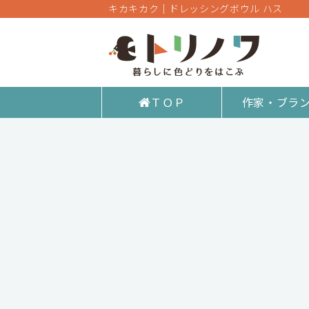
キカキカク｜ドレッシングボウル ハス
ＴＯＰ
作家・ブラ