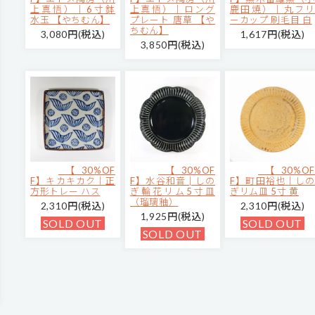
上真悟）｜6寸鉢
上真悟）｜ロング
鹿田焼）｜丸フリ
水玉 【やちむん】
プレート 唐草 【や
ーカップ 刷毛目 白
ちむん】
3,080円(税込)
1,617円(税込)
3,850円(税込)
【30%OF
【30%OF
【30%OF
F】キカキカク｜正
F】水谷和音│しの
F】町田裕也｜しの
方形トレー ハス
ぎ輪花リム5寸皿
ぎリム皿 5寸 黄
（瑠璃釉）
2,310円(税込)
2,310円(税込)
1,925円(税込)
SOLD OUT
SOLD OUT
SOLD OUT