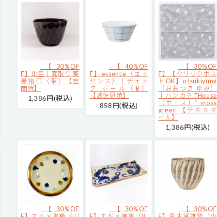
【30%OF
【40%OF
【30%OF
F】比呂｜面取り 蕎
F】essence（エッ
F】【クリックポス
麦猪口（茶）【笠
センス）｜チェッ
トOK】otsukiyumi
間焼】
ク ボール（B）
（おおつき ゆみ）
【波佐見焼】
｜ハンカチ "House
1,386円(税込)
（ホース）" moss
858円(税込)
green 【テキスタ
イル】
1,386円(税込)
【30%OF
【30%OF
【30%OF
F】エドメ陶房（川
F】エドメ陶房（川
F】黒木富雄窯（小