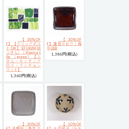
【30%OF
【30%OF
F】【クリックポス
F】蓮見かおり｜角
トOK】EFUKiN(絵
中皿B
ふきん）｜Happa t
1,386円(税込)
ile （green）【ふ
きん・キッチンク
ロス・ランチョン
マット】
1,360円(税込)
【30%OF
【50%OF
F】京野桂｜角皿 ホ
F】大内瑤子（おお