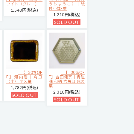
ワイト（グレー）
うちようこ）｜絵
付小鉢-葉
1,540円(税込)
1,210円(税込)
SOLD OUT
【30%OF
【30%OF
F】河内啓｜角皿
F】吉田健宗 | 青磁
（小） アメ釉
釉 和柄 六角皿 麻の
葉
1,782円(税込)
2,310円(税込)
SOLD OUT
SOLD OUT