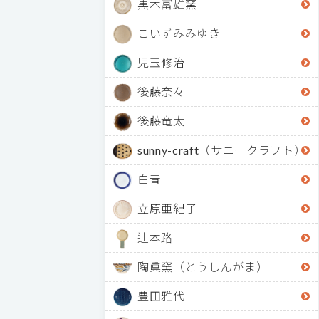
黒木富雄窯
こいずみみゆき
児玉修治
後藤奈々
後藤竜太
sunny-craft（サニークラフト）
白青
立原亜紀子
辻本路
陶眞窯（とうしんがま）
豊田雅代