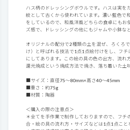
ハス柄のドレッシングボウルです。ハスは実を
紋として古くから使われています。濃い藍色で
をしているので、和風洋風どちらの食卓にもお
ズ感で、ドレッシングの他にもジャムや小鉢な
オリジナルの配分で2種類の土を混ぜ、ろくろ
け）と呼ばれる技法で1点1点絵付けをし、フチ
にしてあります。この絵の具の色の出方、流れ方
還元焼成という焼成方法で焼き、落ち着いた土
■サイズ：直径75～80mm×高さ40～45mm
■重さ：約75g
■材質：陶器
＜購入の際の注意点＞
＊全てを手作業で制作しておりますので、フチ
合・絵の具の流れ方・サイズなどは1点1点こと