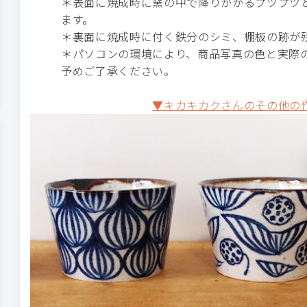
＊表面に焼成時に窯の中で降りかかるプツプツ
ます。
＊裏面に焼成時に付く鉄分のシミ、棚板の跡が
＊パソコンの環境により、商品写真の色と実際
予めご了承ください。
▼キカキカクさんのその他の