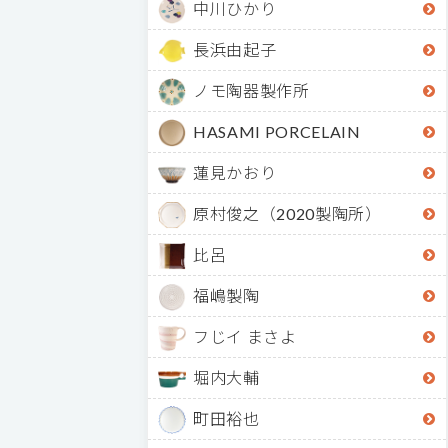
中川ひかり
長浜由起子
ノモ陶器製作所
HASAMI PORCELAIN
蓮見かおり
原村俊之（2020製陶所）
比呂
福嶋製陶
フじイ まさよ
堀内大輔
町田裕也