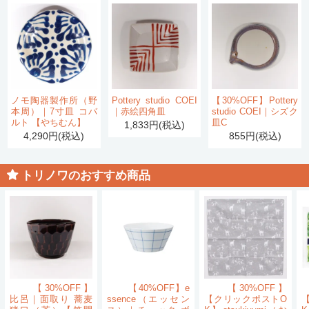
ノモ陶器製作所（野
Pottery studio COEI
【30%OFF】Pottery
本周）｜7寸皿 コバ
｜赤絵四角皿
studio COEI｜シズク
ルト 【やちむん】
皿C
1,833円(税込)
4,290円(税込)
855円(税込)
トリノワのおすすめ商品
【30%OFF】
【40%OFF】e
【30%OFF】
比呂｜面取り 蕎麦
ssence（エッセン
【クリックポストO