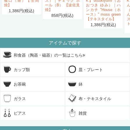
猪口（茶）【笠間
ス）｜チェック ボ
K】otsukiyumi（お
K
焼】
ール（B） 【波佐見
おつき ゆみ）｜ハ
ん
焼】
ンカチ "House（ホ
1,386円(税込)
ース）" moss green
858円(税込)
【テキスタイル】
1,386円(税込)
アイテムで探す
和食器（陶器・磁器）の一覧はこちら
カップ類
皿・プレート
お茶碗
鉢
ガラス
布・テキスタイル
ピアス
雑貨