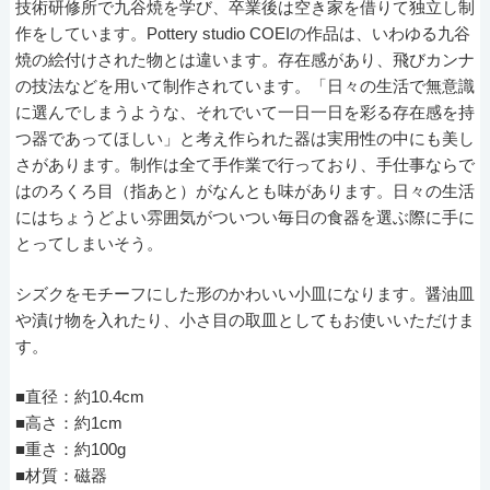
技術研修所で九谷焼を学び、卒業後は空き家を借りて独立し制
作をしています。Pottery studio COEIの作品は、いわゆる九谷
焼の絵付けされた物とは違います。存在感があり、飛びカンナ
の技法などを用いて制作されています。「日々の生活で無意識
に選んでしまうような、それでいて一日一日を彩る存在感を持
つ器であってほしい」と考え作られた器は実用性の中にも美し
さがあります。制作は全て手作業で行っており、手仕事ならで
はのろくろ目（指あと）がなんとも味があります。日々の生活
にはちょうどよい雰囲気がついつい毎日の食器を選ぶ際に手に
とってしまいそう。
シズクをモチーフにした形のかわいい小皿になります。醤油皿
や漬け物を入れたり、小さ目の取皿としてもお使いいただけま
す。
■直径：約10.4cm
■高さ：約1cm
■重さ：約100g
■材質：磁器