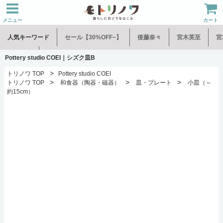
メニュー
カート
人気キーワード
セール【30%OFF~】
後藤奈々
宮木英至
宮
水谷和音
児玉修治
Pottery studio COEI｜シズク皿B
>
トリノワ TOP
Pottery studio COEI
>
>
>
トリノワ TOP
和食器（陶器・磁器）
皿・プレート
小皿（～
約15cm）