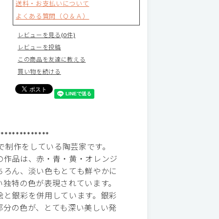
送料・お支払いについて
よくある質問（Ｑ＆Ａ）
レビューを見る(0件)
レビューを投稿
この商品を友達に教える
買い物を続ける
**************
O」で制作をしている陶芸家です。
の作品は、赤・青・黄・オレンジ
ちろん、淡い色もとても鮮やかに
い独特の色が表現されています。
絵と銀彩を併用しています。銀彩
部分の色が、とても深い美しい発