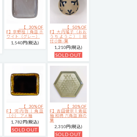
【30%OF
【50%OF
F】京野桂｜角皿 ホ
F】大内瑤子（おお
ワイト（グレー）
うちようこ）｜絵
付小鉢-葉
1,540円(税込)
1,210円(税込)
SOLD OUT
【30%OF
【30%OF
F】河内啓｜角皿
F】吉田健宗 | 青磁
（小） アメ釉
釉 和柄 六角皿 麻の
葉
1,782円(税込)
2,310円(税込)
SOLD OUT
SOLD OUT