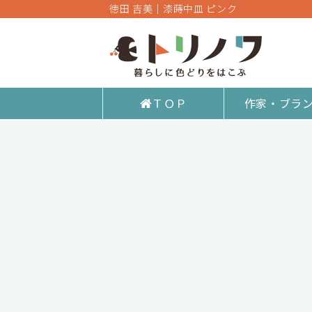
徳田 吉美｜漆蒔中皿 ピンク
ＴＯＰ
作家・ブラ