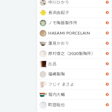
中川ひかり
長浜由起子
ノモ陶器製作所
HASAMI PORCELAIN
蓮見かおり
原村俊之（2020製陶所）
比呂
福嶋製陶
フじイ まさよ
堀内大輔
町田裕也