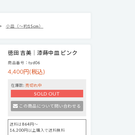
>
小皿（～約15cm）
徳田 吉美｜漆蒔中皿 ピンク
商品番号：tyd06
4,400円(税込)
在庫数:
売切れ中
SOLD OUT
この商品について問い合わせる
送料は864円～
16,200円以上購入で送料無料