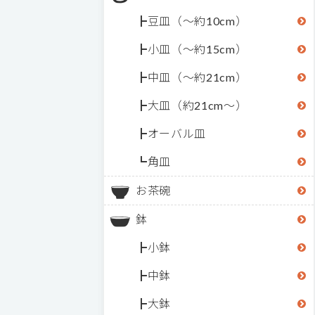
豆皿（～約10cm）
小皿（～約15cm）
中皿（～約21cm）
大皿（約21cm～）
オーバル皿
角皿
お茶碗
鉢
小鉢
中鉢
大鉢