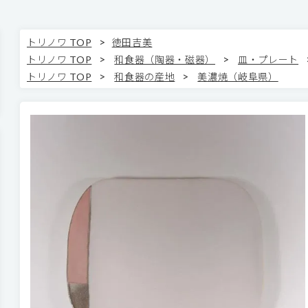
>
トリノワ TOP
徳田吉美
>
>
トリノワ TOP
和食器（陶器・磁器）
皿・プレート
>
>
トリノワ TOP
和食器の産地
美濃焼（岐阜県）