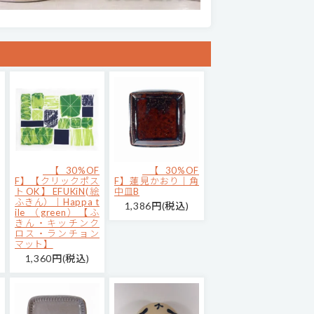
【30%OF
【30%OF
F】【クリックポス
F】蓮見かおり｜角
トOK】EFUKiN(絵
中皿B
ふきん）｜Happa t
1,386円(税込)
ile （green）【ふ
きん・キッチンク
ロス・ランチョン
マット】
1,360円(税込)