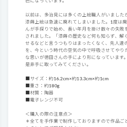
色になっています。
以前は、多治見には多くの上絵職人がいました
漆蒔上絵は急速に廃れてしまいました。1度は
んが手探りで始め、長い年月を掛け数々の失敗
されました。「漆蒔の歴史など何も知らず、解
せるなどと言うつもりはまったくなく、先人達
を、今という時代の空気の中で呼吸させてやり
な思いが徳田さんの手により形になっています
是非手に取ってみてください。
■サイズ：約16.2cm×約13.3cm×約1cm
■重さ：約180g
■材質：陶器
■電子レンジ不可
＜購入の際の注意点＞
＊全てを手作業で制作しておりますので作品ご