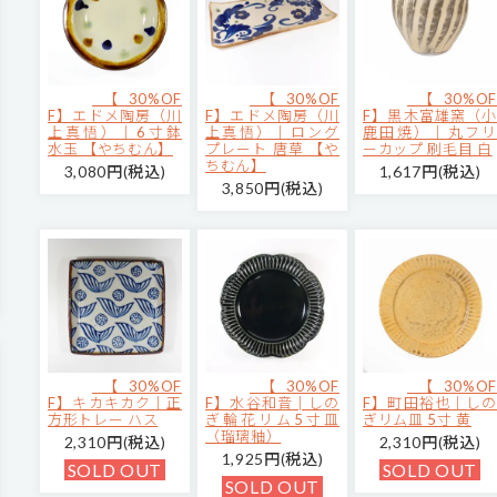
【30%OF
【30%OF
【30%OF
F】エドメ陶房（川
F】エドメ陶房（川
F】黒木富雄窯（小
上真悟）｜6寸鉢
上真悟）｜ロング
鹿田焼）｜丸フリ
水玉 【やちむん】
プレート 唐草 【や
ーカップ 刷毛目 白
ちむん】
3,080円(税込)
1,617円(税込)
3,850円(税込)
【30%OF
【30%OF
【30%OF
F】キカキカク｜正
F】水谷和音│しの
F】町田裕也｜しの
方形トレー ハス
ぎ輪花リム5寸皿
ぎリム皿 5寸 黄
（瑠璃釉）
2,310円(税込)
2,310円(税込)
1,925円(税込)
SOLD OUT
SOLD OUT
SOLD OUT