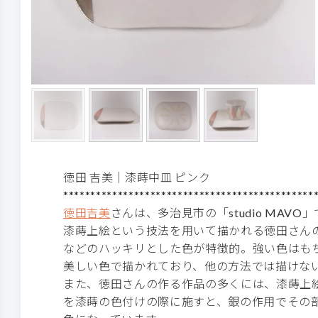
徳田 吉美｜漆蒔中皿 ピンク
**********************************************
徳田吉美
さんは、多治見市の「studio MAV
漆蒔上絵という技法を用いて描かれる徳田さん
などのハッキリとした色が特徴的。強い色はも
美しい色で描かれており、他の方法では描けな
また、徳田さんの作る作品の多くには、漆蒔上
を漆蒔の色付けの際に施すと、銀の作用でその