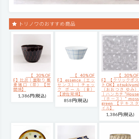
トリノワのおすすめ商品
【30%OF
【40%OF
【30%OF
F】比呂｜面取り 蕎
F】essence（エッ
F】【クリックポス
麦猪口（茶）【笠
センス）｜チェッ
トOK】otsukiyumi
間焼】
ク ボール（B）
（おおつき ゆみ）
【波佐見焼】
｜ハンカチ "House
1,386円(税込)
（ホース）" moss
858円(税込)
green 【テキスタ
イル】
1,386円(税込)