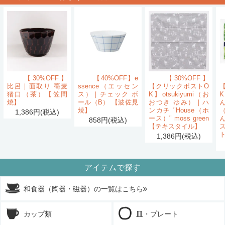
【30%OFF】
【40%OFF】e
【30%OFF】
比呂｜面取り 蕎麦
ssence（エッセン
【クリックポストO
猪口（茶）【笠間
ス）｜チェック ボ
K】otsukiyumi（お
K
焼】
ール（B） 【波佐見
おつき ゆみ）｜ハ
ん
焼】
ンカチ "House（ホ
1,386円(税込)
ース）" moss green
858円(税込)
【テキスタイル】
1,386円(税込)
アイテムで探す
和食器（陶器・磁器）の一覧はこちら
カップ類
皿・プレート