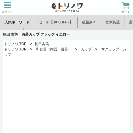
メニュー
カート
人気キーワード
セール【30%OFF~】
後藤奈々
宮木英至
宮
水谷和音
児玉修治
徳田 吉美｜漆蒔カップ フラッグ イエロー
>
トリノワ TOP
徳田吉美
>
>
>
トリノワ TOP
和食器（陶器・磁器）
カップ
マグカップ・カ
ップ