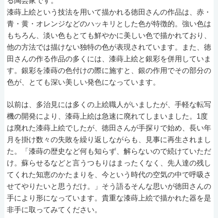
る陶芸家です。
漆蒔上絵という技法を用いて描かれる徳田さんの作品は、赤・
青・黄・オレンジなどのハッキリとした色が特徴的。強い色は
もちろん、淡い色もとても鮮やかに美しい色で描かれており、
他の方法では描けない独特の色が表現されています。また、徳
田さんの作る作品の多くには、漆蒔上絵と銀彩を併用していま
す。銀彩を漆蒔の色付けの際に施すと、銀の作用でその部分の
色が、とても深い美しい発色になっています。
以前は、多治見には多くの上絵職人がいましたが、手軽な転写
機の開発により、漆蒔上絵は急速に廃れてしまいました。1度
は廃れた漆蒔上絵でしたが、徳田さんが手探りで始め、長い年
月を掛け数々の失敗を繰り返しながらも、見事に再生されまし
た。「漆蒔の歴史など何も知らず、解らないので続けていただ
け。蘇らせるなどと言うつもりはまったくなく、先人達の残し
てくれた知恵のかたまりを、今という時代の空気の中で呼吸さ
せてやりたいと思うだけ。」そう語るそんな思いが徳田さんの
手により形になっています。貴重な漆蒔上絵で描かれた器を是
非手に取ってみてください。