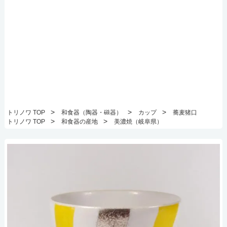
>
>
>
トリノワ TOP
和食器（陶器・磁器）
カップ
蕎麦猪口
>
>
トリノワ TOP
和食器の産地
美濃焼（岐阜県）