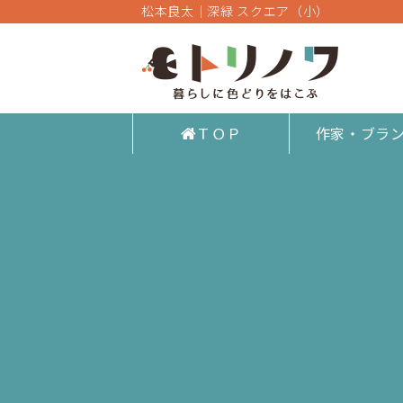
松本良太｜深緑 スクエア（小）
ＴＯＰ
作家・ブラ