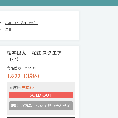
>
小皿（～約15cm）
>
角皿
松本良太｜深緑 スクエア
（小）
商品番号：mrd01
1,833円(税込)
在庫数:
売切れ中
SOLD OUT
この商品について問い合わせる