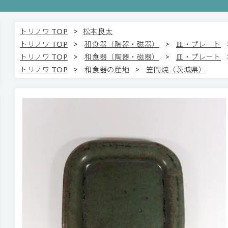
>
トリノワ TOP
松本良太
>
>
トリノワ TOP
和食器（陶器・磁器）
皿・プレート
>
>
トリノワ TOP
和食器（陶器・磁器）
皿・プレート
>
>
トリノワ TOP
和食器の産地
笠間焼（茨城県）