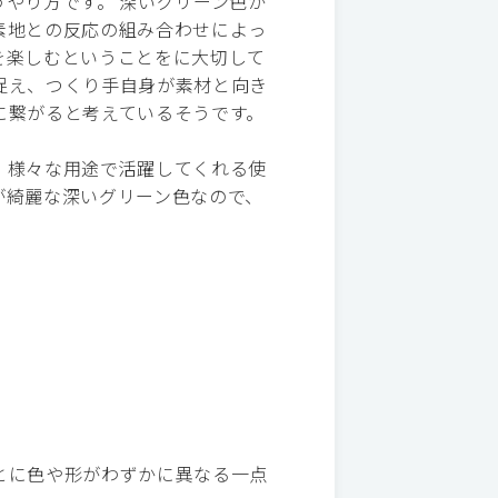
やり方です。 深いグリーン色が
素地との反応の組み合わせによっ
を楽しむということをに大切して
捉え、つくり手自身が素材と向き
に繋がると考えているそうです。
、様々な用途で活躍してくれる使
が綺麗な深いグリーン色なので、
とに色や形がわずかに異なる一点