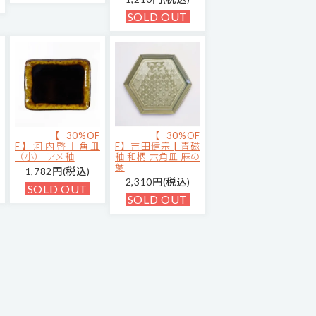
SOLD OUT
【30%OF
【30%OF
F】河内啓｜角皿
F】吉田健宗 | 青磁
（小） アメ釉
釉 和柄 六角皿 麻の
葉
1,782円(税込)
2,310円(税込)
SOLD OUT
SOLD OUT