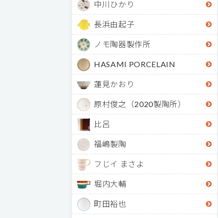
中川ひかり
長浜由起子
ノモ陶器製作所
HASAMI PORCELAIN
蓮見かおり
原村俊之（2020製陶所）
比呂
福嶋製陶
フじイ まさよ
堀内大輔
町田裕也