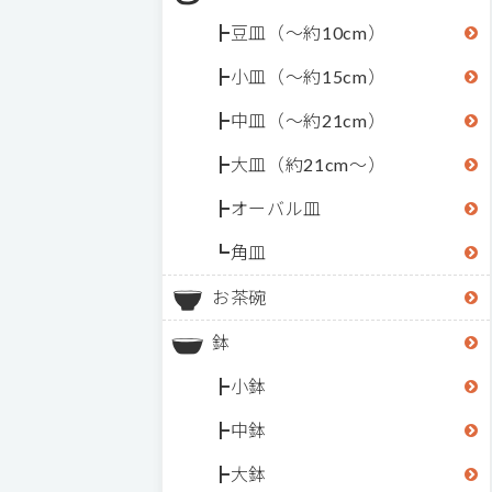
豆皿（～約10cm）
小皿（～約15cm）
中皿（～約21cm）
大皿（約21cm～）
オーバル皿
角皿
お茶碗
鉢
小鉢
中鉢
大鉢