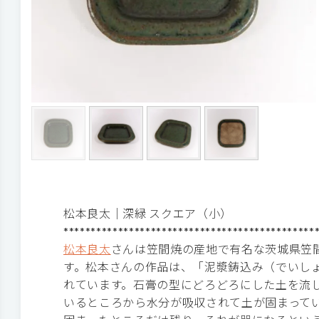
松本良太｜深緑 スクエア（小）
**********************************************
松本良太
さんは笠間焼の産地で有名な茨城県笠
す。松本さんの作品は、「泥漿鋳込み（でいし
れています。石膏の型にどろどろにした土を流
いるところから水分が吸収されて土が固まって