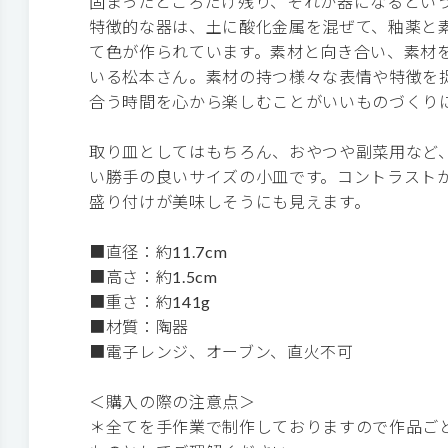
固まったところだけ残り、それが器になるという
特徴的な器は、土に酸化金属を混ぜて、釉薬と
て色が作られています。素材と向き合い、素材
いる松本さん。素材の持つ様々な表情や特徴を
合う時間を心から楽しむことがいいものづくり
取り皿としてはもちろん、おやつや副菜用など
い勝手の良いサイズの小皿です。コントラスト
盛り付けが美味しそうにも見えます。
■直径：約11.7cm
■高さ：約1.5cm
■重さ：約141g
■材質：陶器
■電子レンジ、オーブン、直火不可
＜購入の際の注意点＞
＊全てを手作業で制作しておりますので作品ご