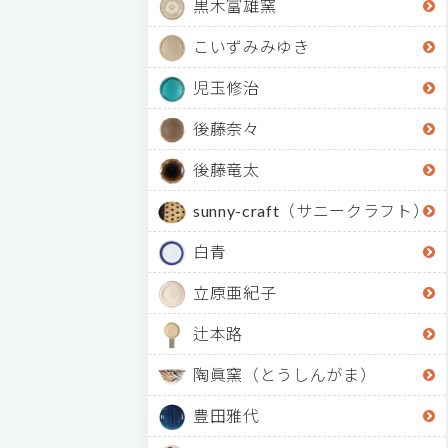
黒木富雄窯
こいずみみゆき
児玉修治
後藤奈々
後藤竜太
sunny-craft（サニークラフト）
白青
立原亜紀子
辻本路
陶眞窯（とうしんがま）
豊田雅代