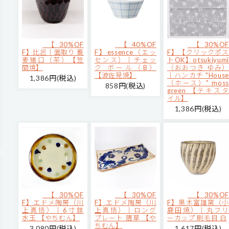
【30%OF
【40%OF
【30%OF
F】比呂｜面取り 蕎
F】essence（エッ
F】【クリックポス
麦猪口（茶）【笠
センス）｜チェッ
トOK】otsukiyumi
間焼】
ク ボール（B）
（おおつき ゆみ）
【波佐見焼】
｜ハンカチ "House
1,386円(税込)
（ホース）" moss
858円(税込)
green 【テキスタ
イル】
1,386円(税込)
【30%OF
【30%OF
【30%OF
F】エドメ陶房（川
F】エドメ陶房（川
F】黒木富雄窯（小
上真悟）｜6寸鉢
上真悟）｜ロング
鹿田焼）｜丸フリ
水玉 【やちむん】
プレート 唐草 【や
ーカップ 刷毛目 白
ちむん】
3,080円(税込)
1,617円(税込)