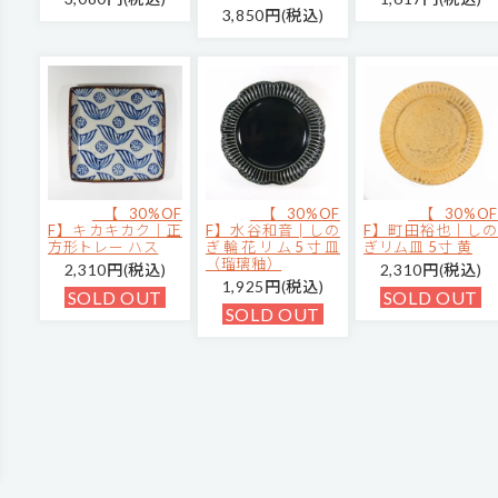
3,850円(税込)
【30%OF
【30%OF
【30%OF
F】キカキカク｜正
F】水谷和音│しの
F】町田裕也｜しの
方形トレー ハス
ぎ輪花リム5寸皿
ぎリム皿 5寸 黄
（瑠璃釉）
2,310円(税込)
2,310円(税込)
1,925円(税込)
SOLD OUT
SOLD OUT
SOLD OUT