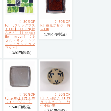
【30%OF
【30%OF
F】【クリックポス
F】蓮見かおり｜角
トOK】EFUKiN(絵
中皿B
ふきん）｜Happa t
1,386円(税込)
ile （green）【ふ
きん・キッチンク
ロス・ランチョン
マット】
1,360円(税込)
【30%OF
【50%OF
F】京野桂｜角皿 ホ
F】大内瑤子（おお
ワイト（グレー）
うちようこ）｜絵
付小鉢-葉
1,540円(税込)
1,210円(税込)