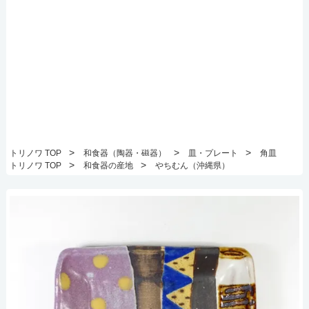
>
>
>
トリノワ TOP
和食器（陶器・磁器）
皿・プレート
角皿
>
>
トリノワ TOP
和食器の産地
やちむん（沖縄県）