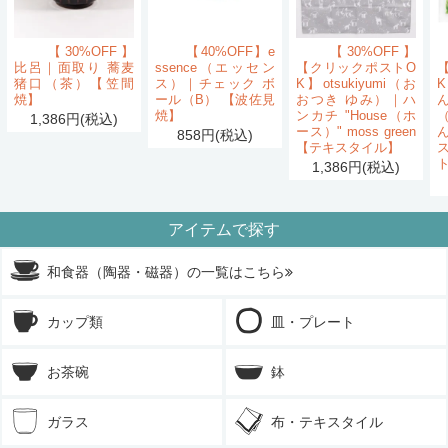
【30%OFF】
【40%OFF】e
【30%OFF】
比呂｜面取り 蕎麦
ssence（エッセン
【クリックポストO
猪口（茶）【笠間
ス）｜チェック ボ
K】otsukiyumi（お
K
焼】
ール（B） 【波佐見
おつき ゆみ）｜ハ
ん
焼】
ンカチ "House（ホ
1,386円(税込)
ース）" moss green
858円(税込)
【テキスタイル】
1,386円(税込)
アイテムで探す
和食器（陶器・磁器）の一覧はこちら
カップ類
皿・プレート
お茶碗
鉢
ガラス
布・テキスタイル