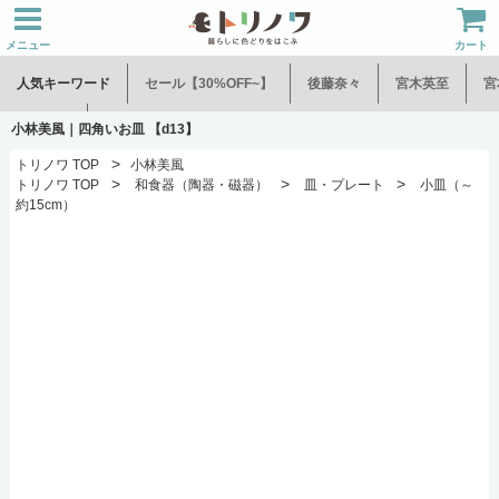
メニュー
カート
人気キーワード
セール【30%OFF~】
後藤奈々
宮木英至
宮
水谷和音
児玉修治
小林美風｜四角いお皿 【d13】
>
トリノワ TOP
小林美風
>
>
>
トリノワ TOP
和食器（陶器・磁器）
皿・プレート
小皿（～
約15cm）