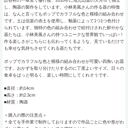
読谷村の一翠窯で修行後、2010年に地元山梨の大月市で独立
し、陶器の製作をしています。小林美風さんの作る器の特徴
は、なんと言ってもポップでカラフルな色と模様の組み合わせ
です。土は信楽の赤土を使用し、釉薬によって1つ1つ色付け
られています。独特の色の組み合わせで絵付けされた鮮やかな
器たちは、小林美風さんの持つユニークな世界観でいっぱい！
作る楽しさがこちらにも伝わってくるような、見ているだけで
も幸せな気持ちさせてくれる器たちです。
ポップでカラフルな色と模様の組み合わせが可愛い四角いお皿
です。おかずを取り分けたりするのに丁度よいサイズ。日々の
食卓をぱっと明るく、楽しい時間にしてくれそうです。
■直径：約14cm
■高さ：約2.3cm
■材質：陶器
＜購入の際の注意点＞
＊全てを手作業で制作しておりますので作品ごとに色や形がわ