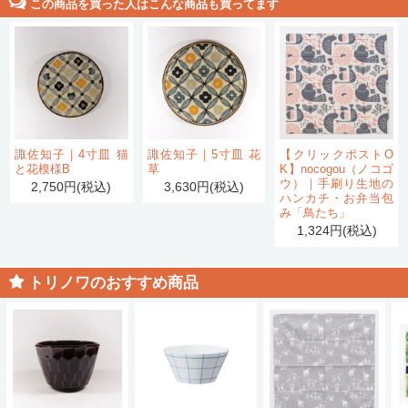
この商品を買った人はこんな商品も買ってます
諏佐知子｜4寸皿 猫
諏佐知子｜5寸皿 花
【クリックポストO
と花模様B
草
K】nocogou（ノコゴ
ウ）｜手刷り生地の
2,750円(税込)
3,630円(税込)
ハンカチ・お弁当包
み「鳥たち」
1,324円(税込)
トリノワのおすすめ商品