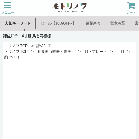
メニュー
カート
人気キーワード
セール【30%OFF~】
後藤奈々
宮木英至
宮
水谷和音
児玉修治
諏佐知子｜4寸皿 鳥と花模様
>
トリノワ TOP
諏佐知子
>
>
>
トリノワ TOP
和食器（陶器・磁器）
皿・プレート
小皿（～
約15cm）