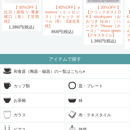
【30%OFF】
【40%OFF】e
【30%OFF】
比呂｜面取り 蕎麦
ssence（エッセン
【クリックポストO
猪口（茶）【笠間
ス）｜チェック ボ
K】otsukiyumi（お
K
焼】
ール（B） 【波佐見
おつき ゆみ）｜ハ
ん
焼】
ンカチ "House（ホ
1,386円(税込)
ース）" moss green
858円(税込)
【テキスタイル】
1,386円(税込)
アイテムで探す
和食器（陶器・磁器）の一覧はこちら
カップ類
皿・プレート
お茶碗
鉢
ガラス
布・テキスタイル
ピアス
雑貨