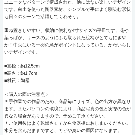
ユニークなパターンで構成された、他にはない楽しいデザイン
です。白土を使った陶器素材、シンプルで手によく馴染む形状
も日々のシーンで活躍してくれそう。
重ね置きしやすい、収納に便利な4寸サイズの平皿です。花や
葉っぱが、リースのようにふち取られた絵柄がとてもにぎや
か！中央にいる一羽の鳥がポイントになっている、かわいらし
いデザインです。
■直径：約12.5cm
■高さ：約1.7cm
■材質：陶器
＜購入の際の注意点＞
＊手作業での作品のため、商品毎にサイズ、色の出方が異なり
ます。またパソコンの環境により、商品写真の色と実際の色が
異なる場合がありますので、予めご了承ください。
＊ご使用後はよく乾燥させてから食器棚におしまいください。
水分を含んだままですと、カビや臭いの原因になります。