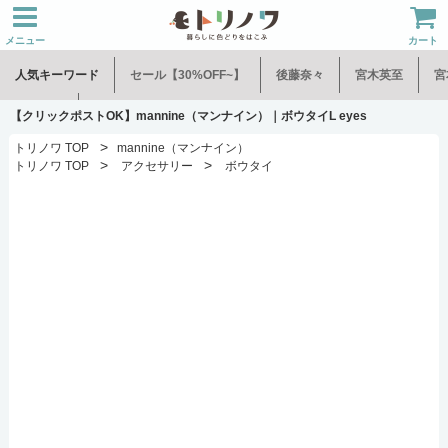
メニュー
カート
人気キーワード
セール【30%OFF~】
後藤奈々
宮木英至
宮
水谷和音
児玉修治
【クリックポストOK】mannine（マンナイン）｜ボウタイL eyes
>
トリノワ TOP
mannine（マンナイン）
>
>
トリノワ TOP
アクセサリー
ボウタイ