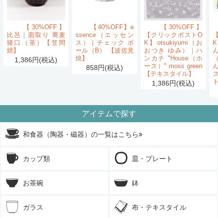
【30%OFF】
【40%OFF】e
【30%OFF】
比呂｜面取り 蕎麦
ssence（エッセン
【クリックポストO
猪口（茶）【笠間
ス）｜チェック ボ
K】otsukiyumi（お
K
焼】
ール（B） 【波佐見
おつき ゆみ）｜ハ
ん
焼】
ンカチ "House（ホ
1,386円(税込)
ース）" moss green
858円(税込)
【テキスタイル】
1,386円(税込)
アイテムで探す
和食器（陶器・磁器）の一覧はこちら
カップ類
皿・プレート
お茶碗
鉢
ガラス
布・テキスタイル