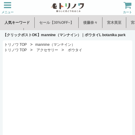
メニュー
カート
人気キーワード
セール【30%OFF~】
後藤奈々
宮木英至
宮
水谷和音
児玉修治
【クリックポストOK】mannine（マンナイン）｜ボウタイL botanika park
>
トリノワ TOP
mannine（マンナイン）
>
>
トリノワ TOP
アクセサリー
ボウタイ