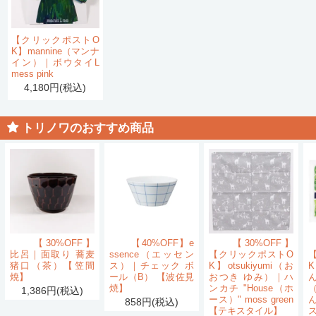
【クリックポストO
K】mannine（マンナ
イン）｜ボウタイL
mess pink
4,180円(税込)
トリノワのおすすめ商品
【30%OFF】
【40%OFF】e
【30%OFF】
比呂｜面取り 蕎麦
ssence（エッセン
【クリックポストO
猪口（茶）【笠間
ス）｜チェック ボ
K】otsukiyumi（お
K
焼】
ール（B） 【波佐見
おつき ゆみ）｜ハ
ん
焼】
ンカチ "House（ホ
1,386円(税込)
ース）" moss green
858円(税込)
【テキスタイル】