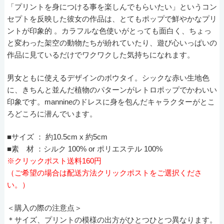
「プリントを身につける事を楽しんでもらいたい」というコン
セプトを反映した彼女の作品は、とてもポップで鮮やかなプリ
ントが印象的 。カラフルな色使いがとっても面白く、ちょっ
と変わった架空の動物たちが紛れていたり、遊び心いっぱいの
作品に見ているだけでワクワクした気持ちになれます。
男女ともに使えるデザインのボウタイ。シックな赤い生地色
に、きちんと並んだ植物のパターンがレトロポップでかわいい
印象です。mannineのドレスに身を包んだキャラクターがとこ
ろどころに潜んでいます。
■サイズ ： 約10.5cm x 約5cm
■素 材 ：シルク 100% or ポリエステル 100%
※クリックポスト送料160円
（ご希望の場合は配送方法クリックポストをご選択くださ
い。）
＜購入の際の注意点＞
＊サイズ、プリントの模様の出方がひとつひとつ異なります。