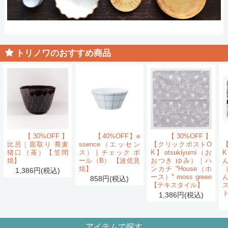
トリノワのおすすめ商品
【30%OFF】
【40%OFF】e
【30%OFF】
比呂｜面取り 蕎麦
ssence（エッセン
【クリックポストO
猪口（茶）【笠間
ス）｜チェック ボ
K】otsukiyumi（お
K
焼】
ール（B） 【波佐見
おつき ゆみ）｜ハ
ん
焼】
ンカチ "House（ホ
1,386円(税込)
ース）" moss green
858円(税込)
【テキスタイル】
1,386円(税込)
アイテムで探す