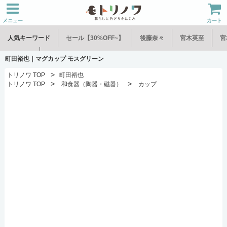
メニュー
カート
人気キーワード
セール【30%OFF~】
後藤奈々
宮木英至
宮
水谷和音
児玉修治
町田裕也｜マグカップ モスグリーン
>
トリノワ TOP
町田裕也
>
>
トリノワ TOP
和食器（陶器・磁器）
カップ