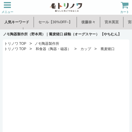
メニュー
カート
人気キーワード
セール【30%OFF~】
後藤奈々
宮木英至
宮
水谷和音
児玉修治
ノモ陶器製作所（野本周）｜蕎麦猪口 緑釉（オーグスヤー） 【やちむん】
>
トリノワ TOP
ノモ陶器製作所
>
>
>
トリノワ TOP
和食器（陶器・磁器）
カップ
蕎麦猪口