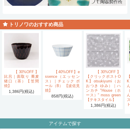
トリノワのおすすめ商品
【30%OFF】
【40%OFF】e
【30%OFF】
比呂｜面取り 蕎麦
ssence（エッセン
【クリックポストO
猪口（茶）【笠間
ス）｜チェック ボ
K】otsukiyumi（お
K
焼】
ール（B） 【波佐見
おつき ゆみ）｜ハ
ん
焼】
ンカチ "House（ホ
1,386円(税込)
ース）" moss green
858円(税込)
【テキスタイル】
1,386円(税込)
アイテムで探す