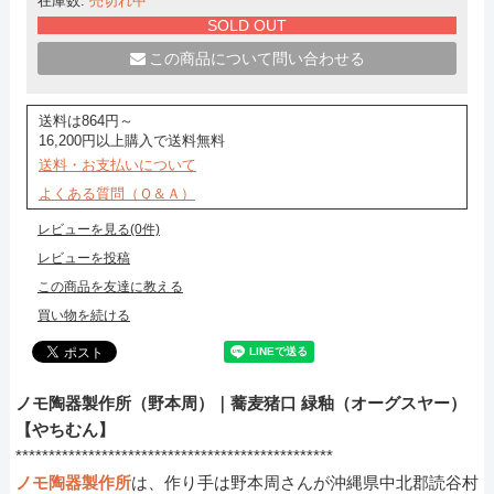
在庫数:
売切れ中
SOLD OUT
この商品について問い合わせる
送料は864円～
16,200円以上購入で送料無料
送料・お支払いについて
よくある質問（Ｑ＆Ａ）
レビューを見る(0件)
レビューを投稿
この商品を友達に教える
買い物を続ける
ノモ陶器製作所（野本周）｜蕎麦猪口 緑釉（オーグスヤー）
【やちむん】
************************************************
ノモ陶器製作所
は、作り手は野本周さんが沖縄県中北郡読谷村