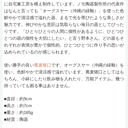
に自宅兼工房を構え制作しています。ノモ陶器製作所の代表作
はなんと言っても「オーグスヤー（沖縄の緑釉）」を使った色
鮮やかで清涼感で溢れた器。まるで光を帯びたような美しさが
魅力です。伸びやかな意匠は気取らない毎日の器としてぴった
りです。「ひとりひとりの人間に個性があるように、ひとつひ
とつの器の個性を大切にしたい」と言う野本さん。どの器もそ
れぞれが表情が豊かで個性的。ひとつひとつに作り手の思いが
込められているのが感じられます。
使い勝手の良い
蕎麦猪口
です。オーグスヤー（沖縄の緑釉）を
使い、色鮮やかで清涼感で溢れています。蕎麦猪口としてはも
ちろん、小鉢にしたり飲み物を入れたり、万能アイテム。幾つ
持っていても困る事はありません。
■直径：約9cm
■高さ：約7cm
■重さ：約165g
■材質：陶器