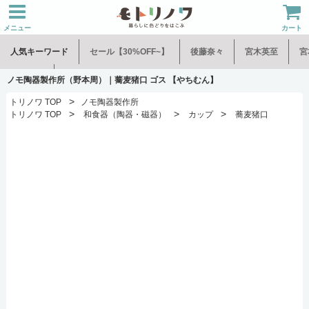
メニュー
カート
人気キーワード
セール【30%OFF~】
後藤奈々
宮木英至
宮
水谷和音
児玉修治
ノモ陶器製作所（野本周）｜蕎麦猪口 ゴス 【やちむん】
>
トリノワ TOP
ノモ陶器製作所
>
>
>
トリノワ TOP
和食器（陶器・磁器）
カップ
蕎麦猪口