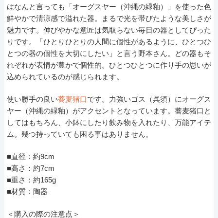
はなんと言っても「オーグスヤー（沖縄の緑釉）」を使った色
鮮やかで清涼感で溢れた器。まるで光を帯びたような美しさが
魅力です。伸びやかな意匠は気取らない毎日の器としてぴった
りです。「ひとりひとりの人間に個性があるように、ひとつひ
とつの器の個性を大切にしたい」と言う野本さん。どの器もそ
れぞれが表情が豊かで個性的。ひとつひとつに作り手の思いが
込められているのが感じられます。
使い勝手の良い
蕎麦猪口
です。力強いゴス（呉須）にオーグス
ヤー（沖縄の緑釉）がアクセントとなっています。蕎麦猪口と
してはもちろん、小鉢にしたり飲み物を入れたり、万能アイテ
ム。幾つ持っていても困る事はありません。
■直径：約9cm
■高さ：約7cm
■重さ：約165g
■材質：陶器
＜購入の際の注意点＞