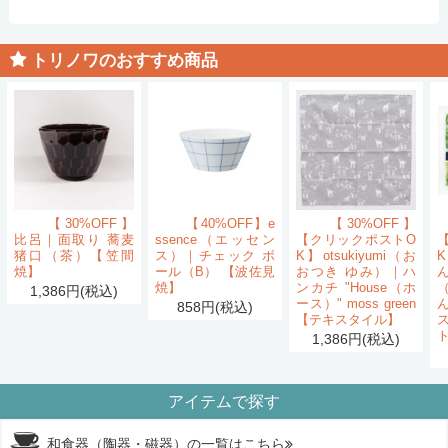
トリノワのおすすめ商品
【30%OFF】
【40%OFF】e
【30%OFF】
比呂｜面取り 蕎麦
ssence（エッセン
【クリックポストO
猪口（茶）【笠間
ス）｜チェック ボ
K】otsukiyumi（お
K
焼】
ール（B） 【波佐見
おつき ゆみ）｜ハ
ん
焼】
ンカチ "House（ホ
1,386円(税込)
ース）" moss green
858円(税込)
【テキスタイル】
1,386円(税込)
アイテムで探す
和食器（陶器・磁器）の一覧はこちら