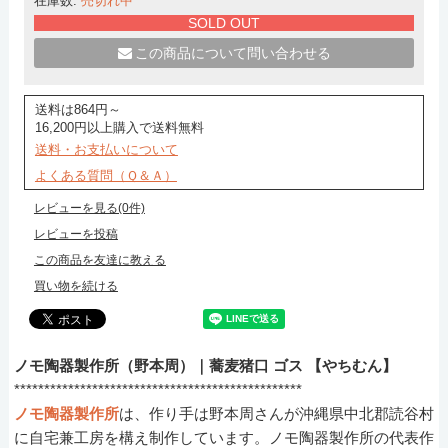
在庫数:
売切れ中
SOLD OUT
この商品について問い合わせる
送料は864円～
16,200円以上購入で送料無料
送料・お支払いについて
よくある質問（Ｑ＆Ａ）
レビューを見る(0件)
レビューを投稿
この商品を友達に教える
買い物を続ける
ノモ陶器製作所（野本周）｜蕎麦猪口 ゴス 【やちむん】
************************************************
ノモ陶器製作所
は、作り手は野本周さんが沖縄県中北郡読谷村
に自宅兼工房を構え制作しています。ノモ陶器製作所の代表作