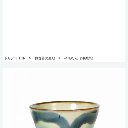
>
>
トリノワ TOP
和食器の産地
やちむん（沖縄県）