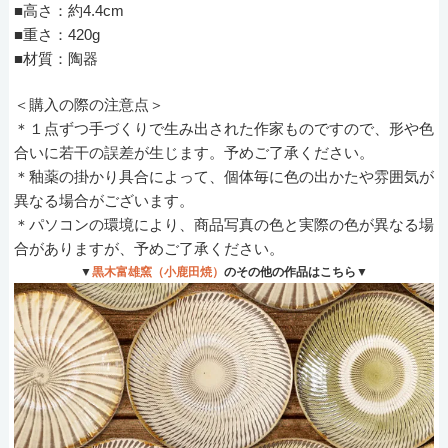
■高さ：約4.4cm
■重さ：420g
■材質：陶器
＜購入の際の注意点＞
＊１点ずつ手づくりで生み出された作家ものですので、形や色
合いに若干の誤差が生じます。予めご了承ください。
＊釉薬の掛かり具合によって、個体毎に色の出かたや雰囲気が
異なる場合がございます。
＊パソコンの環境により、商品写真の色と実際の色が異なる場
合がありますが、予めご了承ください。
▼
黒木富雄窯（小鹿田焼）
のその他の作品はこちら▼