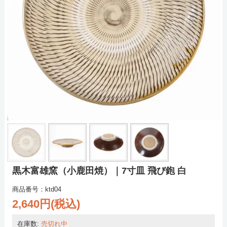
黒木富雄窯（小鹿田焼）｜7寸皿 飛び鉋 白
商品番号：ktd04
2,640円(税込)
在庫数:
売切れ中