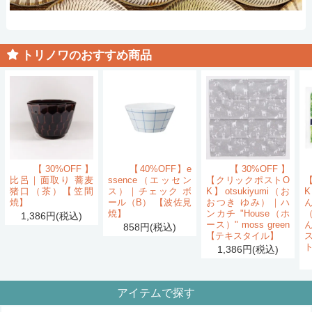
トリノワのおすすめ商品
【30%OFF】
【40%OFF】e
【30%OFF】
比呂｜面取り 蕎麦
ssence（エッセン
【クリックポストO
猪口（茶）【笠間
ス）｜チェック ボ
K】otsukiyumi（お
K
焼】
ール（B） 【波佐見
おつき ゆみ）｜ハ
ん
焼】
ンカチ "House（ホ
1,386円(税込)
ース）" moss green
858円(税込)
【テキスタイル】
1,386円(税込)
アイテムで探す