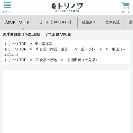
メニュー
カート
人気キーワード
セール【30%OFF~】
後藤奈々
宮木英至
宮
水谷和音
児玉修治
黒木富雄窯（小鹿田焼）｜7寸皿 飛び鉋 白
>
トリノワ TOP
黒木富雄窯
>
>
>
トリノワ TOP
和食器（陶器・磁器）
皿・プレート
中皿（～
約21cm）
>
>
トリノワ TOP
和食器の産地
小鹿田焼（大分県）