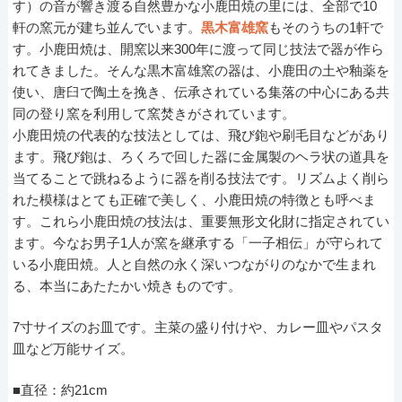
す）の音が響き渡る自然豊かな小鹿田焼の里には、全部で10
軒の窯元が建ち並んでいます。
黒木富雄窯
もそのうちの1軒で
す。小鹿田焼は、開窯以来300年に渡って同じ技法で器が作ら
れてきました。そんな黒木富雄窯の器は、小鹿田の土や釉薬を
使い、唐臼で陶土を挽き、伝承されている集落の中心にある共
同の登り窯を利用して窯焚きがされています。
小鹿田焼の代表的な技法としては、飛び鉋や刷毛目などがあり
ます。飛び鉋は、ろくろで回した器に金属製のヘラ状の道具を
当てることで跳ねるように器を削る技法です。リズムよく削ら
れた模様はとても正確で美しく、小鹿田焼の特徴とも呼べま
す。これら小鹿田焼の技法は、重要無形文化財に指定されてい
ます。今なお男子1人が窯を継承する「一子相伝」が守られて
いる小鹿田焼。人と自然の永く深いつながりのなかで生まれ
る、本当にあたたかい焼きものです。
7寸サイズのお皿です。主菜の盛り付けや、カレー皿やパスタ
皿など万能サイズ。
■直径：約21cm