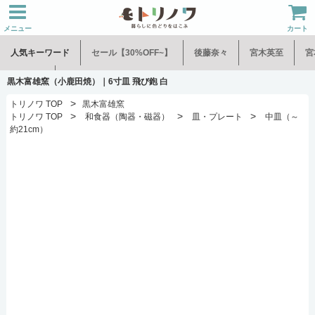
メニュー
カート
人気キーワード
セール【30%OFF~】
後藤奈々
宮木英至
宮
水谷和音
児玉修治
黒木富雄窯（小鹿田焼）｜6寸皿 飛び鉋 白
>
トリノワ TOP
黒木富雄窯
>
>
>
トリノワ TOP
和食器（陶器・磁器）
皿・プレート
中皿（～
約21cm）