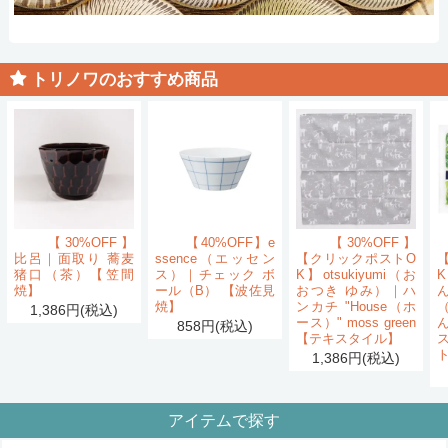
トリノワのおすすめ商品
【30%OFF】
【40%OFF】e
【30%OFF】
比呂｜面取り 蕎麦
ssence（エッセン
【クリックポストO
猪口（茶）【笠間
ス）｜チェック ボ
K】otsukiyumi（お
K
焼】
ール（B） 【波佐見
おつき ゆみ）｜ハ
ん
焼】
ンカチ "House（ホ
1,386円(税込)
ース）" moss green
858円(税込)
【テキスタイル】
1,386円(税込)
アイテムで探す