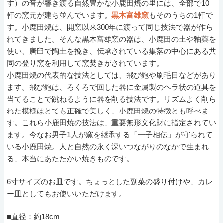
す）の音が響き渡る自然豊かな小鹿田焼の里には、全部で10
軒の窯元が建ち並んでいます。
黒木富雄窯
もそのうちの1軒で
す。小鹿田焼は、開窯以来300年に渡って同じ技法で器が作ら
れてきました。そんな黒木富雄窯の器は、小鹿田の土や釉薬を
使い、唐臼で陶土を挽き、伝承されている集落の中心にある共
同の登り窯を利用して窯焚きがされています。
小鹿田焼の代表的な技法としては、飛び鉋や刷毛目などがあり
ます。飛び鉋は、ろくろで回した器に金属製のヘラ状の道具を
当てることで跳ねるように器を削る技法です。リズムよく削ら
れた模様はとても正確で美しく、小鹿田焼の特徴とも呼べま
す。これら小鹿田焼の技法は、重要無形文化財に指定されてい
ます。今なお男子1人が窯を継承する「一子相伝」が守られて
いる小鹿田焼。人と自然の永く深いつながりのなかで生まれ
る、本当にあたたかい焼きものです。
6寸サイズのお皿です。ちょっとした副菜の盛り付けや、カレ
ー皿としてもお使いいただけます。
■直径：約18cm