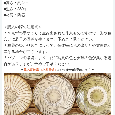
■高さ：約4cm
■重さ：360g
■材質：陶器
＜購入の際の注意点＞
＊１点ずつ手づくりで生み出された作家ものですので、形や色
合いに若干の誤差が生じます。予めご了承ください。
＊釉薬の掛かり具合によって、個体毎に色の出かたや雰囲気が
異なる場合がございます。
＊パソコンの環境により、商品写真の色と実際の色が異なる場
合がありますが、予めご了承ください。
▼
黒木富雄窯（小鹿田焼）
のその他の作品はこちら▼